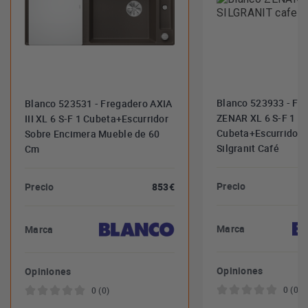
Blanco 523933 - Fr
Blanco 523531 - Fregadero AXIA
ZENAR XL 6 S-F 1
III XL 6 S-F 1 Cubeta+Escurridor
Cubeta+Escurridor 
Sobre Encimera Mueble de 60
Silgranit Café
Cm
Precio
Precio
853€
Marca
Marca
Opiniones
Opiniones
0 (0)
0 (0)