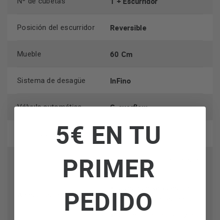
1 + Escurridor
Nº de cubetas
secar los utensilios de cocina.
Reversible
Posición del escurridor
60 Cm
Mueble
InFino
Sistema de desagüe
C-overflow
Válvula automática
5€ EN TU
Profundidad de la cubeta
19 Cm
PRIMER
Tabla de corte de cristal
de seguridad
Juego de válvulas con
PEDIDO
Accsorios incluidos
tubería salva-espacio
Colador InFino 3 1/2 con