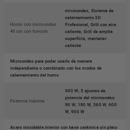
tiempo de cocción.
microondas, Sistema de
calentamiento 3D
Profesional, Grill con aire
Horno con microondas
horno multifunción
El
te permite utilizar los modos de
caliente, Grill de amplia
45 cm con función
calentamiento tradicionales, para que los uses de manera
superficie, mantener
independiente o combinándolos.
caliente
Microondas para poder usarlo de manera
independiente o combinado con los modos de
calentamiento del horno
Recetas automáticas
900 W; 5 ajustes de
potencia del microondas:
15 recetas gourmet pre-programadas
Incluye
. Solo tienes
Potencia máxima
90 W, 180 W, 360 W, 600
que seleccionar el tipo de alimento, su peso, y obtener un
W, 900 W
resultado perfecto y saludable. Podrás olvidarte de preparar
la comida cuando no tengas tiempo o simplemente te
Acero inoxidable interior con base cerámica sin plato
apetezca olvidarte de encender los fuegos y manchar más.