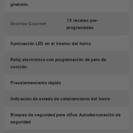
giratorio.
Cómodo control
15 recetas pre-
Recetas Gourmet
programadas
display LCD
Su
con luz blanca y mandos ocultables te
permite utilizar y manejar el horno de manera fácil y sencilla.
Iluminación LED en el interior del horno
Accede a todo lo que necesitas saber: funciones, indicación
de temperatura, etc.
Reloj electrónico con programación de paro de
cocción.
Precalentamiento rápido
Indicación de estado de calentamiento del horno
Bloqueo de seguridad para niños Autodesconexión de
seguridad