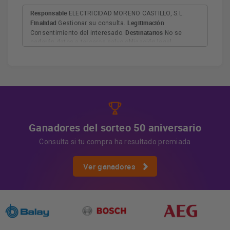
Responsable
ELECTRICIDAD MORENO CASTILLO, S.L.
Finalidad
Legitimación
Gestionar su consulta.
Destinatarios
Consentimiento del interesado.
No se
cederán datos a terceros salvo obligación legal.
Derechos
Tiene derecho a acceder, rectificar y suprimir
los datos, así como otros derechos, como se explica en
Información adicional
la información adicional.
Más
información:
AQUÍ
Ganadores del sorteo 50 aniversario
Consulta si tu compra ha resultado premiada
Ver ganadores