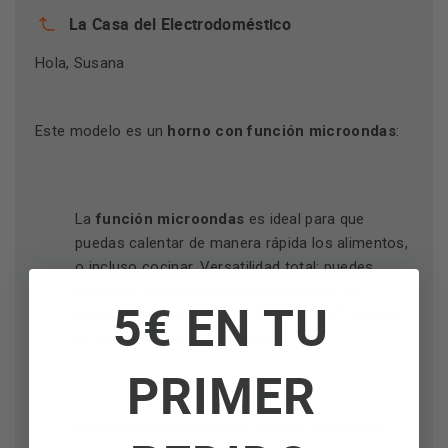
La Casa del Electrodoméstico
Hola, Susana
Este modelo es un
horno con función microondas
:
La
función microondas
es ideal para que
puedas calentar de manera rápida los alimentos,
o incluso cocinar. Versatilidad total: puedes
combinar este función con los modos de
5€ EN TU
calentamiento del horno. ¿El resultado? Reducir
un 50% el tiempo de cocción.
PRIMER
El
horno multifunción
te permite utilizar los