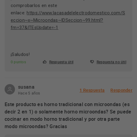
comprobarlos en este
enlace:
https://www.lacasadelelectrodomestico.com/S
eccion~x~Microondas~IDSeccion~99.html?
fm=37&ITEsUpdate=-1
¡Saludos!
0 puntos
Respuesta útil
Respuesta no útil
susana
1 Respuesta
Responder
Hace 5 años
Este producto es horno tradicional con microondas (es
decir 2 en 1) o solamente horno microondas? Se puede
cocinar en modo horno tradicional y por otra parte
modo microondas? Gracias