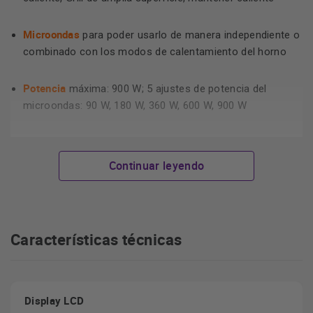
Microondas
para poder usarlo de manera independiente o
combinado con los modos de calentamiento del horno
Potencia
máxima: 900 W; 5 ajustes de potencia del
microondas: 90 W, 180 W, 360 W, 600 W, 900 W
base cerámica sin plato
Acero inoxidable interior con
giratorio
.
Continuar leyendo
Horno y microondas en uno
Características técnicas
función microondas
La
es ideal para que puedas calentar de
manera rápida los alimentos, o incluso cocinar. Versatilidad
total: puedes combinar este función con los modos de
calentamiento del horno. ¿El resultado? Reducir un 50% el
Display LCD