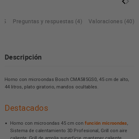
ES
Preguntas y respuestas (4)
Valoraciones (40)
Descripción
Horno con microondas Bosch CMA585GS0, 45 cm de alto,
44 litros, plato giratorio, mandos ocultables.
Destacados
función microondas
Horno con microondas 45 cm con
,
Sistema de calentamiento 3D Profesional, Grill con aire
caliente, Grill de amplia superficie, mantener caliente