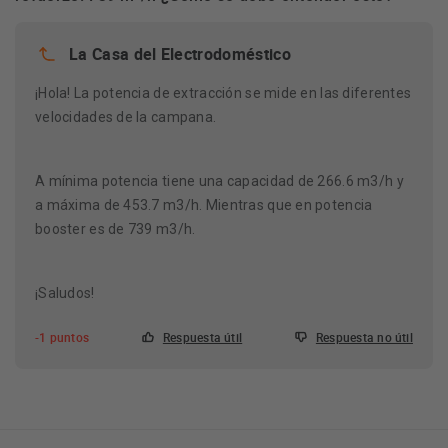
Fondo del producto sin puerta (mm): 500 mm
Tipo de construcción: Integrable
La Casa del Electrodoméstico
Modo operativo: Convertible
¡Hola! La potencia de extracción se mide en las diferentes
Nivel máximo de recirculación: 320
velocidades de la campana.
Sound pressure max. Normal: 53
Control e indicadores: Testigos luminosos, touch
A mínima potencia tiene una capacidad de 266.6 m3/h y
control
a máxima de 453.7 m3/h. Mientras que en potencia
Clase de eficiencia energética: B
booster es de 739 m3/h.
Consumo anual de energía: 59,5
¡Saludos!
-1 puntos
Respuesta útil
Respuesta no útil
Conexión
Home Connect: No