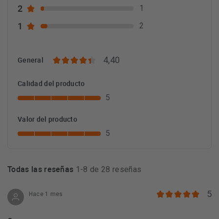
Marca del Fabricante: Bosch
2
1
Referencia del fabricante: DWB77IM50
1
2
Código EAN: 4242005036080
3 Años de garantía
4,40
General
Calidad del producto
5
Valor del producto
5
Todas las reseñas
1-8 de 28 reseñas
5
Hace 1 mes