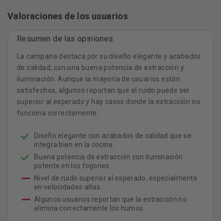
Valoraciones de los usuarios
Tipo de construcción
Resumen de las opiniones
Diámetro de la salida de aire: 120 / 150 mm
La campana destaca por su diseño elegante y acabados
Color: Acero inoxidable
de calidad, con una buena potencia de extracción y
iluminación. Aunque la mayoría de usuarios están
Color del conducto decorativo: Metallic
satisfechos, algunos reportan que el ruido puede ser
Material del filtro antigrasa: Acero inoxidable lavable
superior al esperado y hay casos donde la extracción no
Tipo de filtro antigrasa: Casete multicapa
funciona correctamente.
Tipo de instalación: Montaje en pared
Diseño elegante con acabados de calidad que se
Material del cuerpo: Metallic
integra bien en la cocina.
Buena potencia de extracción con iluminación
Material del conducto decorativo: Metallic
potente en los fogones.
Número de motores: 1
Nivel de ruido superior al esperado, especialmente
en velocidades altas.
Modo operativo: Convertible
Algunos usuarios reportan que la extracción no
Tipología: Chimenea
elimina correctamente los humos.