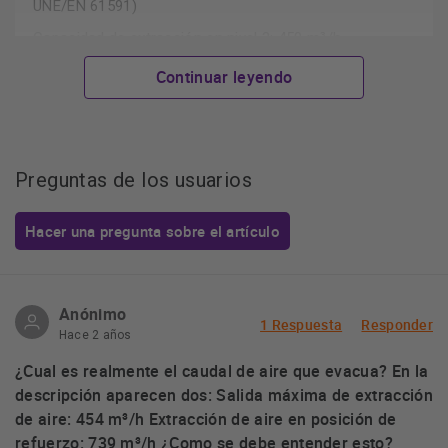
UNE/EN 61591)
Capacidad de extracción en nivel 3: 450 m³/h
Potencia sonora en nivel 3: 65 dB (A)
Continuar leyendo
Posibilidad de instalarse en recirulación o con salida al
exterior
Válvula antirretorno incluida
Preguntas de los usuarios
Es imprescindible consultar y respetar las dimensiones de
encastre facilitadas en el manual de instalación
Hacer una pregunta sobre el artículo
Información técnica
Anónimo
1 Respuesta
Responder
Hace 2 años
General
¿Cual es realmente el caudal de aire que evacua? En la
descripción aparecen dos: Salida máxima de extracción
de aire: 454 m³/h Extracción de aire en posición de
Anchura: 75 cm
refuerzo: 739 m³/h ¿Como se debe entender esto?