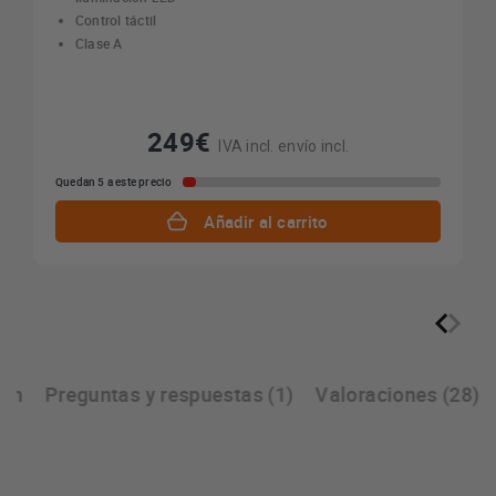
Control táctil
Clase A
249€
IVA incl. envío incl.
Quedan 5 a este precio
Añadir al carrito
ión
Preguntas y respuestas (1)
Valoraciones (28)