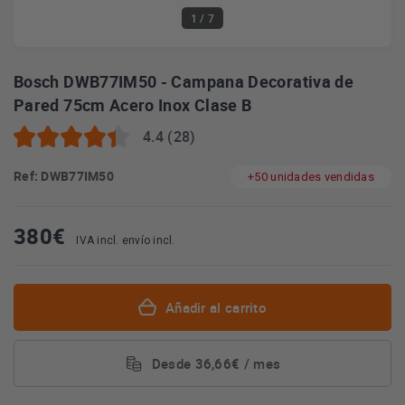
1
/ 7
Bosch DWB77IM50 - Campana Decorativa de
Pared 75cm Acero Inox Clase B
4.4 (28)
Ref: DWB77IM50
+50 unidades vendidas
380
€
IVA incl. envío incl.
Añadir al carrito
Desde 36,66€ / mes