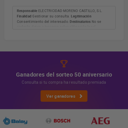
Responsable
ELECTRICIDAD MORENO CASTILLO, S.L.
Finalidad
Legitimación
Gestionar su consulta.
Destinatarios
Consentimiento del interesado.
No se
cederán datos a terceros salvo obligación legal.
Derechos
Tiene derecho a acceder, rectificar y suprimir
los datos, así como otros derechos, como se explica en
Información adicional
la información adicional.
Más
información:
AQUÍ
Ganadores del sorteo 50 aniversario
Consulta si tu compra ha resultado premiada
Ver ganadores