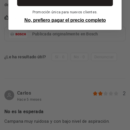
de humo y olores.
Promoción única para nuevos clientes.
Sí, recomiendo este producto
No, prefiero pagar el precio completo
Publicada originalmente en Bosch
¿Le ha resultado útil?
Sí - 0
No - 0
Denunciar
Carlos
2
Hace 5 meses
No es la esperada
Campana muy ruidosa y con bajo nivel de aspiración.