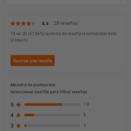
Conexión
4.4
28 reseñas
19 de 28 (67,86%) autores de reseña recomiendan este
Potencia (W): 255 W
producto
Longitud del cable de alimentación eléctrica (cm): 130
cm
Frecuencia (Hz): 50; 60 Hz
Escribe una reseña
Potencia total de los motores: 250 W
Tensión (V): 220-240 V
Muestra de puntuación
Seleccionar una fila para filtrar reseñas
5
19
4
5
Datos de interés
3
1