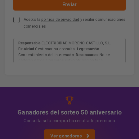
Acepto la
política de privacidad
y recibir comunicaciones
comerciales
Responsable
ELECTRICIDAD MORENO CASTILLO, S.L.
Finalidad
Legitimación
Gestionar su consulta.
Destinatarios
Consentimiento del interesado.
No se
cederán datos a terceros salvo obligación legal.
Derechos
Tiene derecho a acceder, rectificar y suprimir
los datos, así como otros derechos, como se explica en
Información adicional
la información adicional.
Más
información:
AQUÍ
Ganadores del sorteo 50 aniversario
Consulta si tu compra ha resultado premiada
Ver ganadores