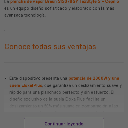
plancha de vapor Braun SI5078GY TexStyle 5 + Cepillo
La
es un equipo diseño sofisticado y elaborado con la más
avanzada tecnología.
Conoce todas sus ventajas
potencia de 2800W y una
Este dispositivo presenta una
suela EloxalPlus
, que garantiza un deslizamiento suave y
rápido para una planchado perfecto y sin esfuerzo. El
diseño exclusivo de la suela EloxalPlus facilita un
deslizamiento un 50% más suave en comparación a las
suelas de planchas tradicionales, convirtiendo el
planchado en una tarea más rápida y menos fatigosa.
Continuar leyendo