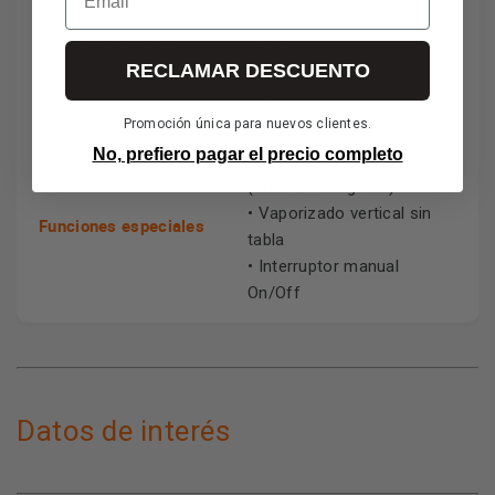
Longitud del cable
1,9 m
RECLAMAR DESCUENTO
Peso neto
1,44 kg
Promoción única para nuevos clientes.
No, prefiero pagar el precio completo
• Sistema ProSuction
(Succión integrada)
• Vaporizado vertical sin
Funciones especiales
tabla
• Interruptor manual
On/Off
Datos de interés