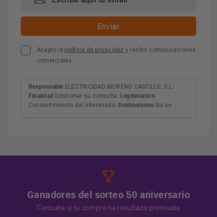
Acepto la
política de privacidad
y recibir comunicaciones
comerciales
Responsable
ELECTRICIDAD MORENO CASTILLO, S.L.
Finalidad
Legitimación
Gestionar su consulta.
Destinatarios
Consentimiento del interesado.
No se
cederán datos a terceros salvo obligación legal.
Derechos
Tiene derecho a acceder, rectificar y suprimir
los datos, así como otros derechos, como se explica en
Información adicional
la información adicional.
Más
información:
AQUÍ
Ganadores del sorteo 50 aniversario
Consulta si tu compra ha resultado premiada