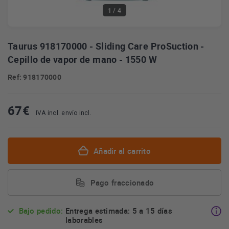
1
/ 4
Taurus 918170000 - Sliding Care ProSuction -
Cepillo de vapor de mano - 1550 W
Ref: 918170000
67
€
IVA incl. envío incl.
Añadir al carrito
Pago fraccionado
Bajo pedido:
Entrega estimada: 5 a 15 días
laborables