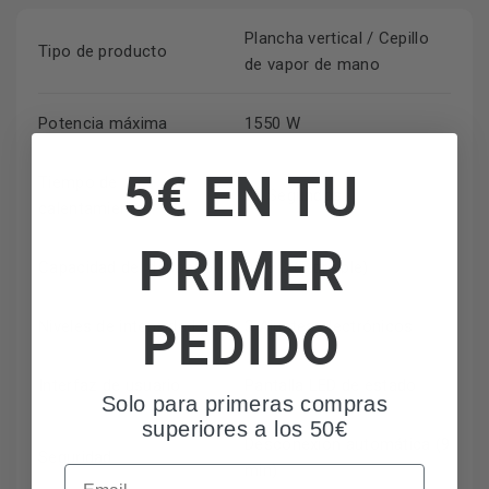
Plancha vertical / Cepillo
Tipo de producto
de vapor de mano
Potencia máxima
1550 W
5€ EN TU
Tiempo de
30 Segundos
calentamiento
PRIMER
Capacidad del depósito
0,18 L (Extraíble)
PEDIDO
Niveles de intensidad
3 Ajustes electrónicos
Interfaz de usuario
Pantalla LED de estado
Solo para primeras compras
superiores a los 50€
Desconexión automática (9
Seguridad
min)
Email