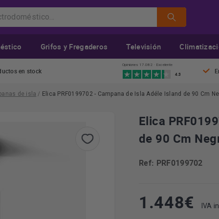
éstico
Grifos y Fregaderos
Televisión
Climatizac
Opiniones 17.082 · Excelente
ductos en stock
E
4.3
anas de isla
/
Elica PRF0199702 - Campana de Isla Adéle Island de 90 Cm Ne
Elica PRF0199
de 90 Cm Negr
Ref: PRF0199702
1.448
€
IVA in