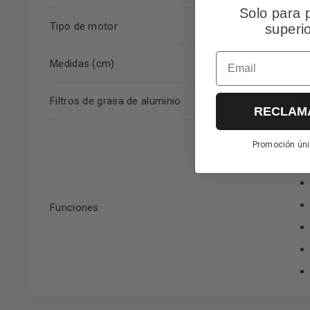
Solo para 
M
Tipo de motor
superi
Email
90
Medidas (cm)
In
Filtros de grasa de aluminio
RECLAM
Promoción úni
Funciones