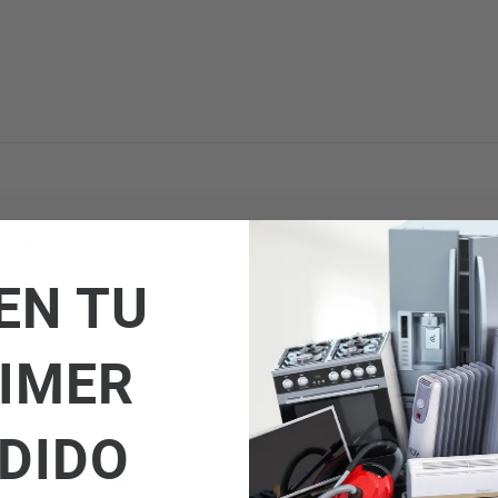
 Isla
EN TU
gro Mate + Cristal Negro
IMER
ED
DIDO
ntrol Táctil Capacitivo 3V+I