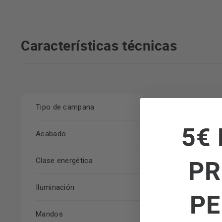
Características técnicas
De
Tipo de campana
5€ 
Ne
Acabado
PR
A
Clase energética
L
Iluminación
PE
Co
Mandos