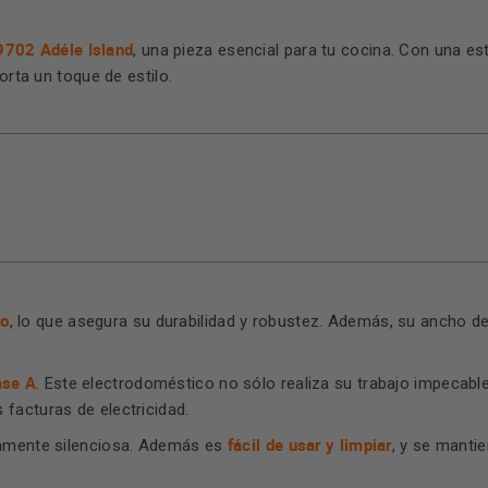
9702 Adéle Island
, una pieza esencial para tu cocina. Con una e
orta un toque de estilo.
ro
, lo que asegura su durabilidad y robustez. Además, su ancho de
ase A
. Este electrodoméstico no sólo realiza su trabajo impecab
 facturas de electricidad.
fácil de usar y limpiar
icamente silenciosa. Además es
, y se manti