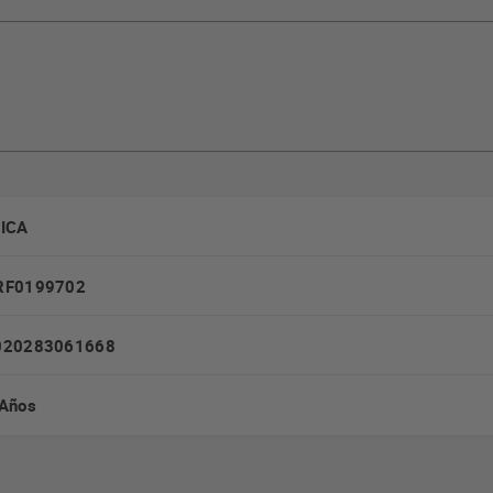
LICA
RF0199702
020283061668
 Años