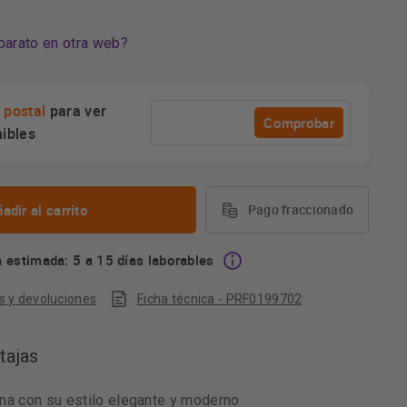
barato en otra web?
 postal
para ver
Comprobar
nibles
adir al carrito
Pago fraccionado
 estimada: 5 a 15 días laborables
s y devoluciones
Ficha técnica - PRF0199702
tajas
na con su estilo elegante y moderno