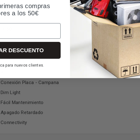
primeras compras
otor 1000
ores a los 50€
 x 60
luidos
AR DESCUENTO
Filtro de Larga Duración
ca para nuevos clientes.
Alarma de Filtros
Conexión Placa - Campana
Dim Light
Fácil Mantenimiento
Apagado Retardado
Connectivity