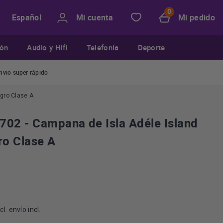
Mi cuenta
Mi pedido
Español
ión
Audio y Hifi
Telefonía
Deporte
nvio super rápido
gro Clase A
702 - Campana de Isla Adéle Island
o Clase A
cl. envío incl.