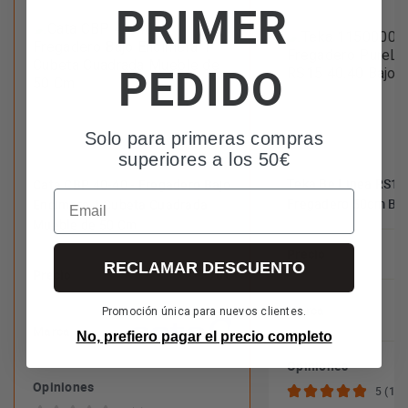
PRIMER
PEDIDO
Solo para primeras compras
superiores a los 50€
Teka Be Linea RS15 
Cata CBP 40-40 - Fregadero Bajo
Email
Fregadero 50cm Baj
Encimera 1 Cubeta Cuadrada
Mueble de 50 Cm
Precio
RECLAMAR DESCUENTO
Precio
70€
Marca
Promoción única para nuevos clientes.
Marca
No, prefiero pagar el precio completo
Opiniones
Opiniones
5 (1)