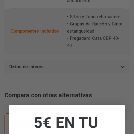
absorbente
dimensiones totales de 44 x 44 cm que se adaptan a
espacios de cocina compactos y funcionales.
• Sifón y Tubo rebosadero
• Grapas de fijación y Cinta
Componentes incluidos
estanqueidad
• Fregadero Cata CBP 40-
40
Datos de interés
Compara con otras alternativas
5€ EN TU
Tu elección