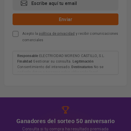
Acepto la
política de privacidad
y recibir comunicaciones
comerciales
Responsable
ELECTRICIDAD MORENO CASTILLO, S.L.
Finalidad
Legitimación
Gestionar su consulta.
Destinatarios
Consentimiento del interesado.
No se
cederán datos a terceros salvo obligación legal.
Derechos
Tiene derecho a acceder, rectificar y suprimir
los datos, así como otros derechos, como se explica en
Información adicional
la información adicional.
Más
información:
AQUÍ
Ganadores del sorteo 50 aniversario
Consulta si tu compra ha resultado premiada