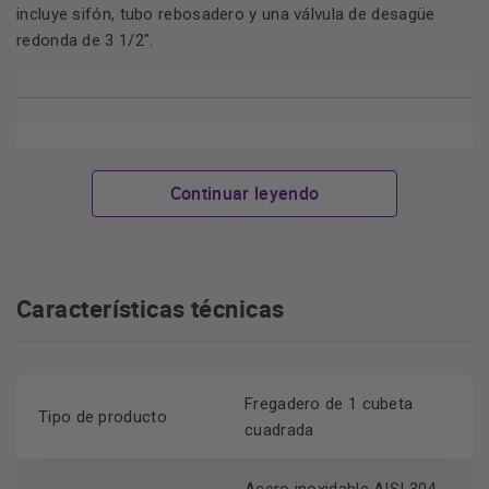
incluye sifón, tubo rebosadero y una válvula de desagüe
redonda de 3 1/2".
Características destacadas de
integración, durabilidad y
Continuar leyendo
equipamiento completo
Características técnicas
instalación bajo encimera
Cuenta con
, lo que permite
disfrutar de una encimera fluida, armoniosa y mucho más
fácil de higienizar.
Fregadero de 1 cubeta
Tipo de producto
cuadrada
acero inoxidable AISI 304 18/8
Fabricado en
, material
que garantiza la máxima durabilidad al evitar cualquier tipo