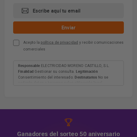
Acepto la
política de privacidad
y recibir comunicaciones
comerciales
Responsable
ELECTRICIDAD MORENO CASTILLO, S.L.
Finalidad
Legitimación
Gestionar su consulta.
Destinatarios
Consentimiento del interesado.
No se
cederán datos a terceros salvo obligación legal.
Derechos
Tiene derecho a acceder, rectificar y suprimir
los datos, así como otros derechos, como se explica en
Información adicional
la información adicional.
Más
información:
AQUÍ
Ganadores del sorteo 50 aniversario