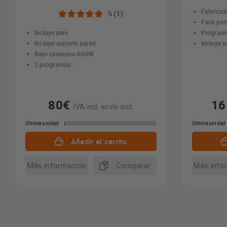
Fabricad
5 (1)
Para par
Incluye pies
Program
Incluye soporte pared
Incluye 
Bajo consumo 600W
3 programas
80€
1
IVA incl. envío incl.
Última unidad
Última unidad
Añadir al carrito
Más información
Comparar
Más info