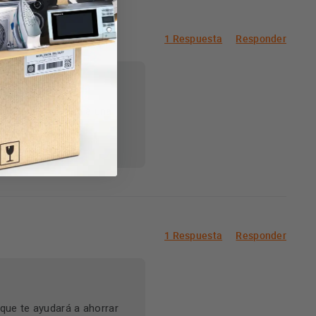
s.
1 Respuesta
Responder
iendo la estancia a una
ludos!
1 Respuesta
Responder
que te ayudará a ahorrar