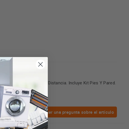
lentamiento. Mando A Distancia. Incluye Kit Pies Y Pared.
Hacer una pregunta sobre el artículo