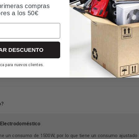
primeras compras
ores a los 50€
 me cuál es el que debería comprar? Y para unos 20? Gracia
 Electrodoméstico
or es capaz de calentar 20 m² de forma rápida y eficiente, manten
AR DESCUENTO
ante. Es ideal para habitaciones pequeñas o cuartos de baño. ¡Sa
puesta útil
Respuesta no útil
ca para nuevos clientes.
o?
 Electrodoméstico
ene un consumo de 1500W, por lo que tiene un consumo ajustado 