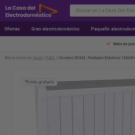
Ofertas
Gran electrodoméstico
Pequeño electrodom
Miles de pro
Ahora estás en:
Inicio
/
P.A.E.
/
Cecotec 05333 - Radiador Eléctrico 1500
*Envío gratuito