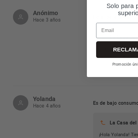
Solo para 
Anónimo
superi
Hola, para unos 11
Hace 3 años
Email
La Casa del
¡Hola! Este radiad
RECLAM
temperatura const
0 puntos
Res
Promoción úni
Yolanda
Es de bajo consum
Hace 4 años
La Casa del
¡Hola Yolanda! Ti