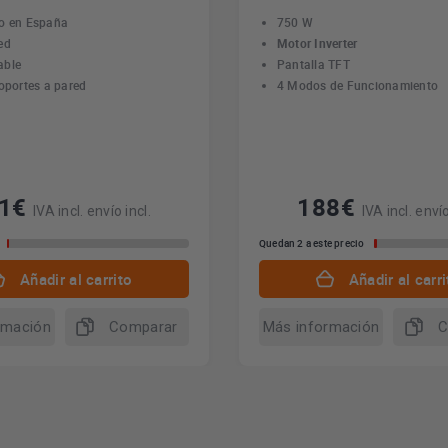
o en España
750 W
ed
Motor Inverter
able
Pantalla TFT
soportes a pared
4 Modos de Funcionamiento
61€
188€
IVA incl. envío incl.
IVA incl. envío
Quedan 2 a este precio
Añadir al carrito
Añadir al carri
rmación
Comparar
Más información
C