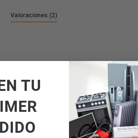
Valoraciones (2)
EN TU
0 W. Pantalla Led. 3 Modos. Programable 24H. Protección Sobreca
IMER
DIDO