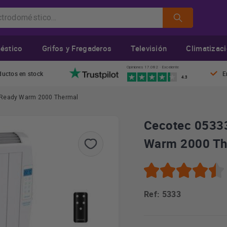
éstico
Grifos y Fregaderos
Televisión
Climatizac
Opiniones 17.082 · Excelente
ductos en stock
E
4.3
W Ready Warm 2000 Thermal
Cecotec 05333
Warm 2000 Th
Ref: 5333