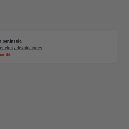
n península
e
envíos y devoluciones
ponible