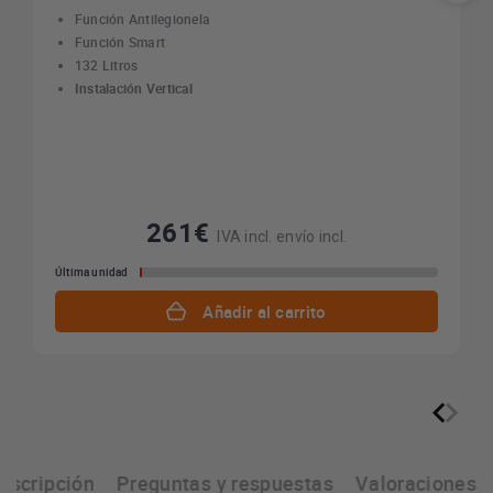
Función Antilegionela
Función Smart
132 Litros
Instalación Vertical
261€
IVA incl. envío incl.
Última unidad
Añadir al carrito
escripción
Preguntas y respuestas
Valoraciones