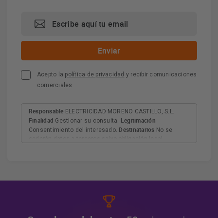
sobrepresión, casquillos electrolíticos, escarpias y tacos.
Además, cuenta con la función antilegionela, que elimina
periódicamente las bacterias y microorganismos,
garantizando un suministro de agua caliente limpio y seguro.
Acepto la
política de privacidad
y recibir comunicaciones
comerciales
Responsable
ELECTRICIDAD MORENO CASTILLO, S.L.
Finalidad
Legitimación
Gestionar su consulta.
Destinatarios
Consentimiento del interesado.
No se
cederán datos a terceros salvo obligación legal.
Derechos
Tiene derecho a acceder, rectificar y suprimir
los datos, así como otros derechos, como se explica en
Información adicional
la información adicional.
Más
información:
AQUÍ