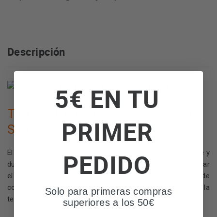
Descripción
5€ EN TU
Termo eléctrico 30 litros TDF Plus
PRIMER
Slim | Electrónico
El termo TDF Plus 30 S de 30 litros es una opción eficiente y
PEDIDO
duradera que combina tecnología avanzada para maximizar
el ahorro energético y la comodidad. Con su panel de
control "Digital Touch", es fácil seleccionar y visualizar la
Solo para primeras compras
temperatura del agua.
superiores a los 50€