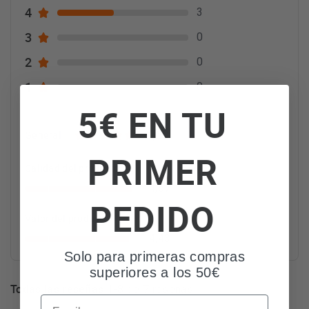
4
3
3
0
2
0
1
0
5€ EN TU
4,60
General
PRIMER
Calidad del producto
4,57
PEDIDO
Valor del producto
4,43
Solo para primeras compras
superiores a los 50€
Todas las reseñas
1-8 de 7 reseñas
Email