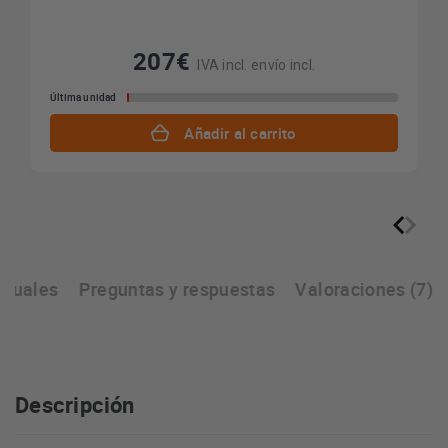
207€
IVA incl. envío incl.
Última unidad
Añadir al carrito
nuales
Preguntas y respuestas
Valoraciones (7)
Descripción