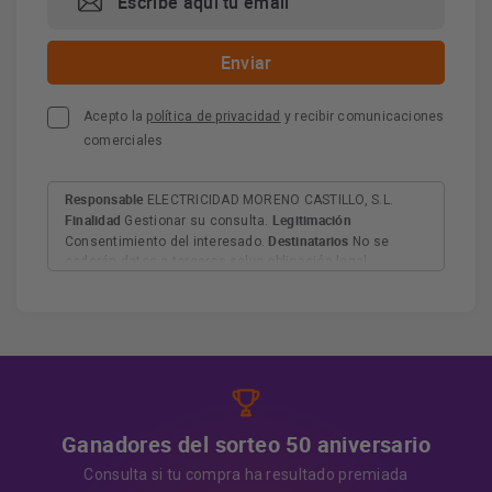
Acepto la
política de privacidad
y recibir comunicaciones
comerciales
Responsable
ELECTRICIDAD MORENO CASTILLO, S.L.
Finalidad
Legitimación
Gestionar su consulta.
Destinatarios
Consentimiento del interesado.
No se
cederán datos a terceros salvo obligación legal.
Derechos
Tiene derecho a acceder, rectificar y suprimir
los datos, así como otros derechos, como se explica en
Información adicional
la información adicional.
Más
información:
AQUÍ
Ganadores del sorteo 50 aniversario
Consulta si tu compra ha resultado premiada