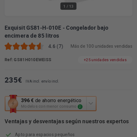
1
/ 13
Exquisit GS81-H-010E - Congelador bajo
encimera de 85 litros
4.6 (7)
Más de 100 unidades vendidas
Ref: GS81H010EWEISS
+25 unidades vendidas
235
€
IVA incl. envío incl.
Esta
396 €
de ahorro energético
acción
Modelos con menor consumo
2
abrirá
la
Ventajas y desventajas según nuestros expertos
herramienta
de
Apto para espacios pequeños
ahorro