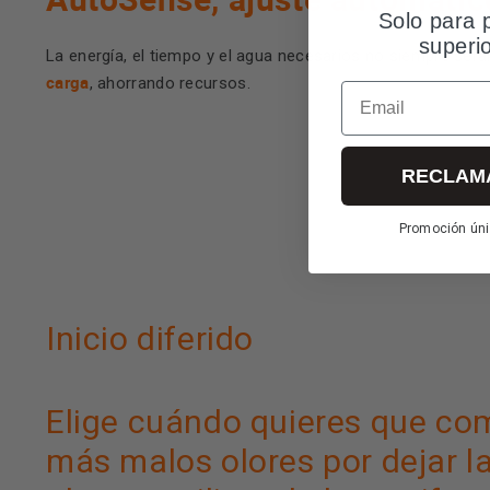
Solo para 
superi
La energía, el tiempo y el agua necesarios no siempre ser
carga
, ahorrando recursos.
Email
RECLAM
Promoción úni
Inicio diferido
Elige cuándo quieres que com
más malos olores por dejar l