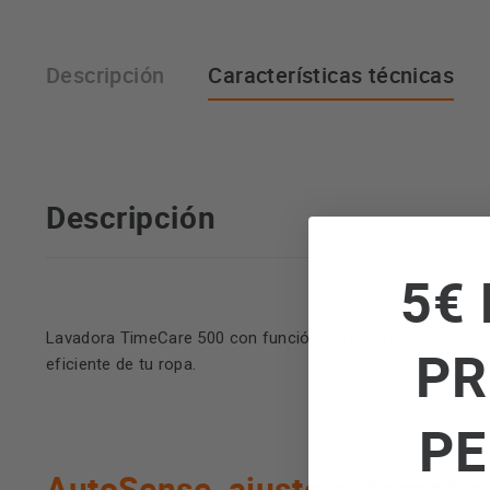
Descripción
Características técnicas
Descripción
5€ 
Lavadora TimeCare 500 con función TimeManager para que 
PR
eficiente de tu ropa.
PE
AutoSense, ajuste automático