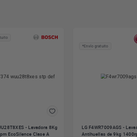
tuito
*Envío gratuito
U28T8XES - Lavadora 8Kg
LG F4WR7009AGS - Lavad
pm EcoSilence Clase A
Antihuellas de 9kg 1400