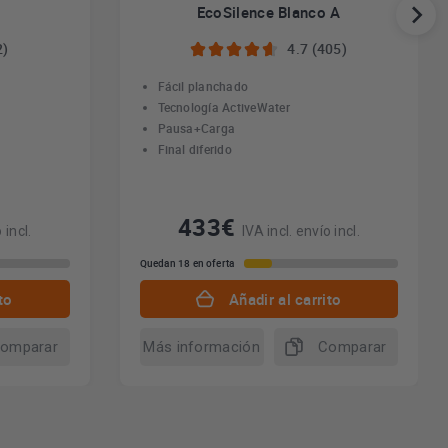
EcoSilence Blanco A
2)
4.7 (405)
Fácil planchado
Tecnología ActiveWater
Pausa+Carga
Final diferido
433€
 incl.
IVA incl. envío incl.
Quedan 18 en oferta
to
Añadir al carrito
omparar
Más información
Comparar