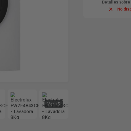
Detalles sobr
No dis
Ver +5