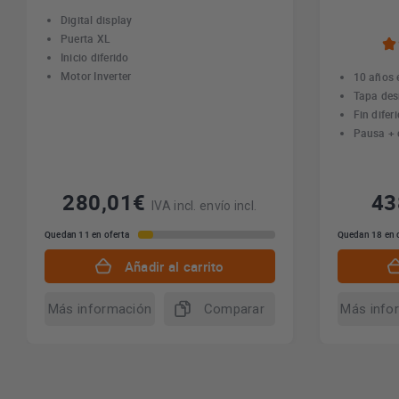
Digital display
Puerta XL
Inicio diferido
Motor Inverter
10 años 
Tapa de
Fin difer
Pausa + 
280,01€
4
IVA incl. envío incl.
Quedan 11 en oferta
Quedan 18 en 
Añadir al carrito
Más información
Comparar
Más info