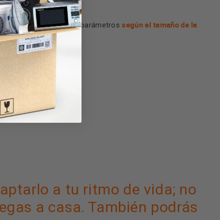
según el tamaño de la
 la lavadora adapta estos parámetros
daptarlo
a tu ritmo
de vida; no
llegas a casa. También podrás