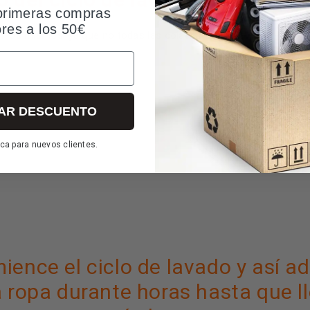
primeras compras
ores a los 50€
án los mismos, ya que no todas las coladas son iguales. Por ello
AR DESCUENTO
ca para nuevos clientes.
ience el ciclo de lavado y así a
a ropa durante horas hasta que 