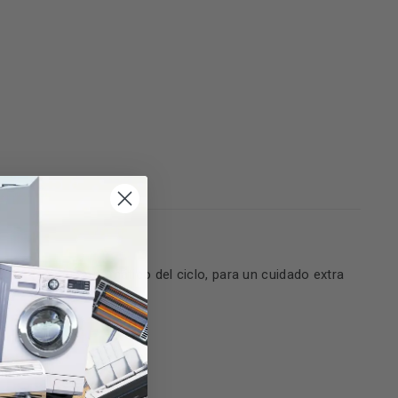
idos
y ajuste automático del ciclo, para un cuidado extra