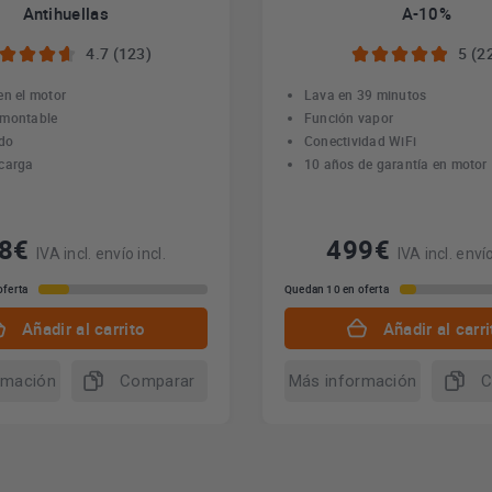
Antihuellas
A-10%
4.7 (123)
5 (2
en el motor
Lava en 39 minutos
smontable
Función vapor
ido
Conectividad WiFi
carga
10 años de garantía en motor
38€
499€
IVA incl. envío incl.
IVA incl. envío
oferta
Quedan 10 en oferta
Añadir al carrito
Añadir al carri
rmación
Comparar
Más información
C