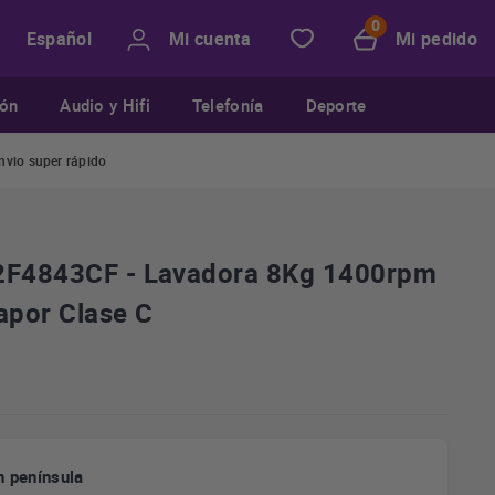
Mi cuenta
Mi pedido
Español
ión
Audio y Hifi
Telefonía
Deporte
nvio super rápido
W2F4843CF - Lavadora 8Kg 1400rpm
apor Clase C
n península