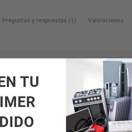
Preguntas y respuestas (1)
Valoraciones
EN TU
2 programas ráp
puedas reducir el ciclo según tus necesidades.
IMER
DIDO
 del ciclo de lavado