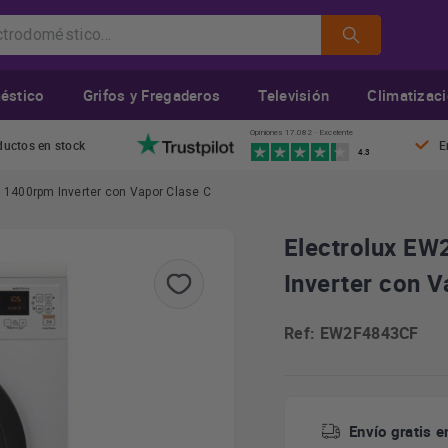
éstico
Grifos y Fregaderos
Televisión
Climatizac
Opiniones 17.082 · Excelente
ductos en stock
E
4.3
 1400rpm Inverter con Vapor Clase C
Electrolux E
Inverter con V
Ref: EW2F4843CF
Envío gratis e