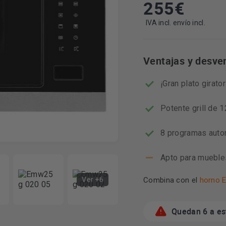
255
€
IVA incl. envío incl.
Ventajas y desve
¡Gran plato girato
Potente grill de 
8 programas autom
Apto para mueble
Ver +6
Combina con el
horno 
Quedan 6 a es