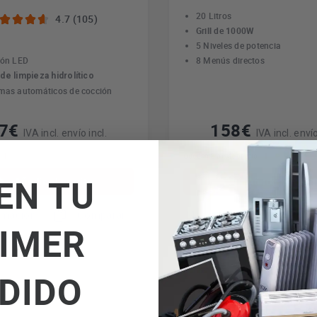
20 Litros
4.7 (105)
Grill de 1000W
5 Niveles de potencia
ión LED
8 Menús directos
de limpieza hidrolítico
mas automáticos de cocción
57€
158€
IVA incl. envío incl.
IVA incl. envío
Quedan 2 a este precio
EN TU
Añadir al carrito
Añadir al carri
rmación
Comparar
Más información
C
IMER
DIDO