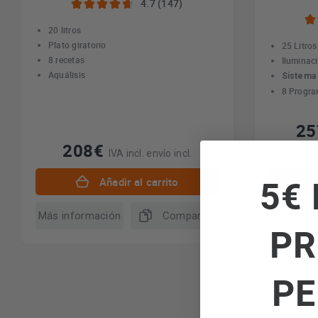
4.7 (147)
20 litros
Plato giratorio
25 Litros
8 recetas
Iluminac
Aquálisis
Sistema 
8 Progra
2
208€
IVA incl. envío incl.
Última unidad
5€ 
Añadir al carrito
Más información
Comparar
Más info
PR
PE