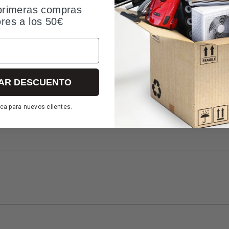
primeras compras
Manuales
Preguntas y respuestas
Valor
ores a los 50€
AR DESCUENTO
ca para nuevos clientes.