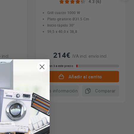
4.3 (6)
Grill cuarzo 1000 W
Plato giratorio Ø31.5 Cm
Inicio rápido 30"
59,5 x 40,0 x 38,8
214€
 incl.
IVA incl. envío incl.
Quedan 3 a este precio
to
Añadir al carrito
omparar
Más información
Comparar