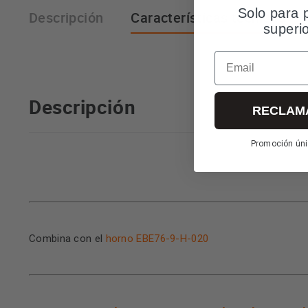
Solo para 
Descripción
Características técnicas
superi
Email
Descripción
RECLAM
Promoción úni
Combina con el
horno EBE76-9-H-020