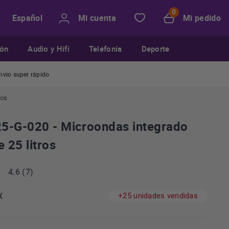
Mi cuenta
Mi pedido
Español
ión
Audio y Hifi
Telefonía
Deporte
nvio super rápido
ros
5-G-020 - Microondas integrado
 25 litros
4.6 (7)
X
+25 unidades vendidas