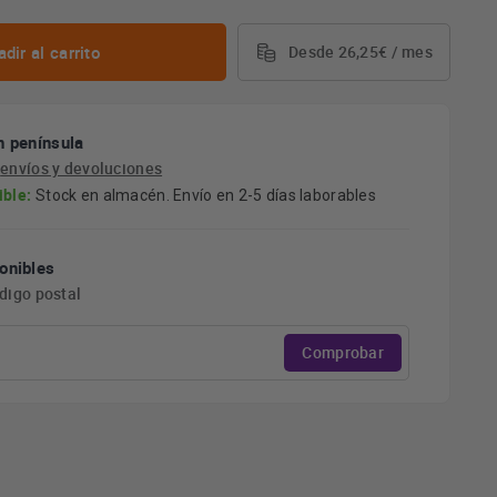
dir al carrito
Desde 26,25€ / mes
n península
e
envíos y devoluciones
ible:
Stock en almacén. Envío en 2-5 días laborables
onibles
ódigo postal
Comprobar