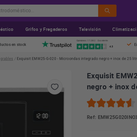
éstico
Grifos y Fregaderos
Televisión
Climatizac
Opiniones 17.082 · Excelente
ductos en stock
E
4.3
grables
/
Exquisit EMW25-G-020 - Microondas integrado negro + inox de 25 lit
Exquisit EMW2
negro + inox de
Ref: EMW25G020INO