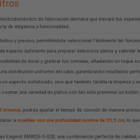
itros
ectrodoméstico de fabricación alemana que elevará tus experienc
ta de elegancia y funcionalidad.
ntuitivo y preciso, permitiéndote seleccionar fácilmente las func
da espacio suficiente para preparar deliciosos platos y calentar 
osibilidad de dorar y gratinar tus comidas, añadiendo un toque ext
na distribución uniforme del calor, garantizando resultados perf
 un aspecto sofisticado, sino que también facilita la limpieza y 
 cocinar una variedad de platos con tan solo presionar un botón,
5 minutos
, podrás ajustar el tiempo de cocción de manera preci
muebles con una profundidad mínima de 35,5 cm
ptarse a
, lo qu
as Exquisit EMW25-G-020, una combinación perfecta de calidad, di