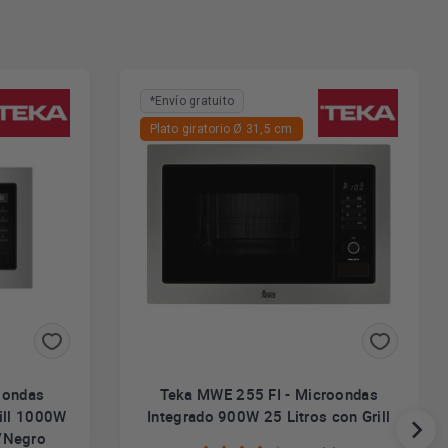
*Envío gratuito
Plato giratorio Ø 31,5 cm
oondas
Teka MWE 255 FI - Microondas
rill 1000W
Integrado 900W 25 Litros con Grill
x/Negro