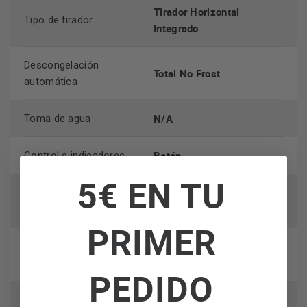
Tirador Horizontal
Tipo de tirador
Integrado
Descongelación
Total No Frost
automática
N/A
Toma de agua
Botón
Control e indicadores
5€ EN TU
Volumen útil del
216 Litros
frigorífico
PRIMER
Volumen útil del
89 Litros
congelador
PEDIDO
Tropical