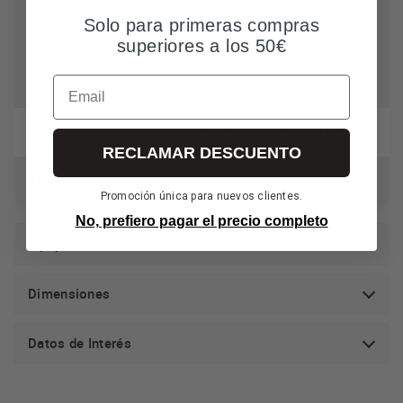
Subtropical
Solo para primeras compras
Clase climática
superiores a los 50€
Templado Ampliado
Templado
Email
1 x Bandeja Cubitera
Accesorios incluidos
RECLAMAR DESCUENTO
NO
Home Connect
Promoción única para nuevos clientes.
No, prefiero pagar el precio completo
Equipamiento
Dimensiones
Datos de Interés