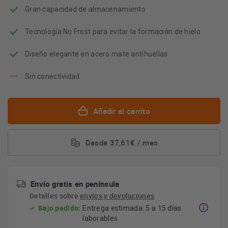
de
Gran capacidad de almacenamiento
ahorro
energético
Youreko.
Tecnología No Frost para evitar la formación de hielo
Diseño elegante en acero mate antihuellas
Sin conectividad
Añadir al carrito
Desde 37,61€ / mes
Envío gratis en península
Detalles sobre
envíos y devoluciones
Bajo pedido:
Entrega estimada: 5 a 15 días
laborables