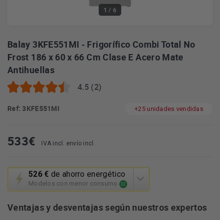
1
/ 6
Balay 3KFE551MI - Frigorífico Combi Total No
Frost 186 x 60 x 66 Cm Clase E Acero Mate
Antihuellas
4.5 (2)
Ref: 3KFE551MI
+25 unidades vendidas
533
€
IVA incl. envío incl.
Esta
526 €
de ahorro energético
acción
Modelos con menor consumo
32
abrirá
la
Ventajas y desventajas según nuestros expertos
herramienta