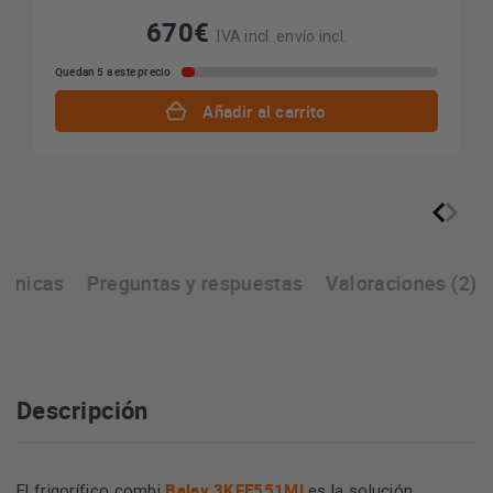
670€
IVA incl. envío incl.
Quedan 5 a este precio
Añadir al carrito
écnicas
Preguntas y respuestas
Valoraciones (2)
Descripción
Balay 3KFE551MI
El frigorífico combi
es la solución