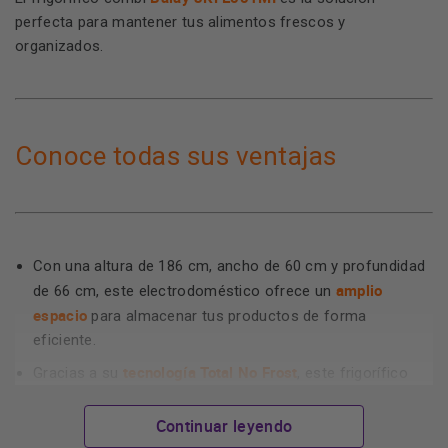
perfecta para mantener tus alimentos frescos y
organizados.
Conoce todas sus ventajas
Con una altura de 186 cm, ancho de 60 cm y profundidad
amplio
de 66 cm, este electrodoméstico ofrece un
espacio
para almacenar tus productos de forma
eficiente.
tecnología Total No Frost
Gracias a su
, este frigorífico
evita la formación de escarcha en el congelador y en el
refrigerador, garantizando una mejor conservación de los
Continuar leyendo
alimentos y facilitando su limpieza.