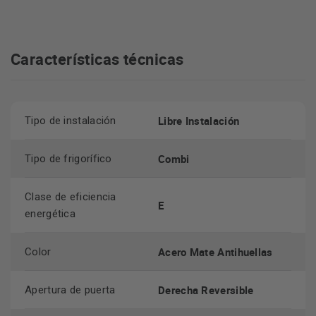
acabado en acero mate antihuellas
El
le da un toque
clasificación energética de
elegante a tu cocina, y su
Características técnicas
clase E
te permite ahorrar en consumo eléctrico sin
sacrificar el rendimiento.
Libre Instalación
Tipo de instalación
Combi
Tipo de frigorífico
Clase de eficiencia
E
energética
Acero Mate Antihuellas
Color
Derecha Reversible
Apertura de puerta