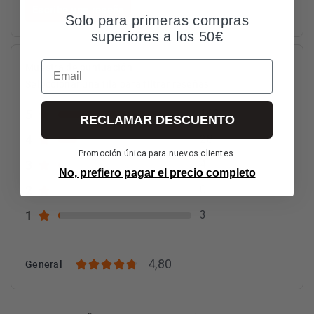
Escribe una reseña
Solo para primeras compras
superiores a los 50€
Email
Muestra de puntuación
Seleccionar una fila para filtrar reseñas
5
163
RECLAMAR DESCUENTO
4
28
Promoción única para nuevos clientes.
3
4
No, prefiero pagar el precio completo
2
0
1
3
4,80
General