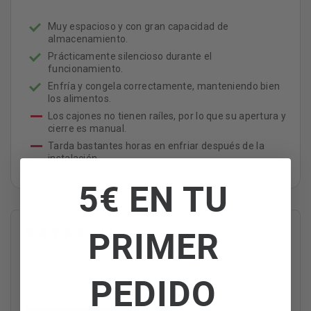
Muy espacioso y con gran capacidad de
almacenamiento.
Prácticamente silencioso durante el
funcionamiento.
Enfría y congela correctamente, manteniendo bien
los alimentos.
Los cajones no tienen raíles, por lo que su apertura y
cierre es manual.
Tarda bastantes horas en enfriar después de la
instalación.
5€ EN TU
PRIMER
4.8
198 reseñas
149 de 198 (75,25%) autores de reseña recomiendan
este producto
PEDIDO