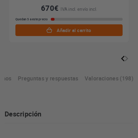
670€
IVA incl. envío incl.
Quedan 5 a este precio
Añadir al carrito
lanos
Preguntas y respuestas
Valoraciones (198)
Descripción