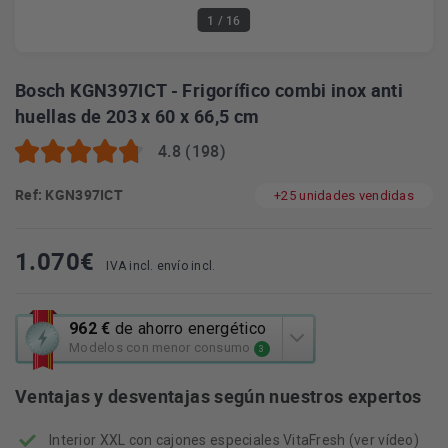
1
/ 16
Bosch KGN397ICT - Frigorífico combi inox anti
huellas de 203 x 60 x 66,5 cm
4.8 (198)
Ref: KGN397ICT
+25 unidades vendidas
1.070
€
IVA incl. envío incl.
Esta
962 €
de ahorro energético
acción
Modelos con menor consumo
3
abrirá
la
Ventajas y desventajas según nuestros expertos
herramienta
de
Interior XXL con cajones especiales VitaFresh (ver vídeo)
ahorro