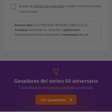
Acepto la
política de privacidad
y recibir comunicaciones
comerciales
Responsable
ELECTRICIDAD MORENO CASTILLO, S.L.
Finalidad
Legitimación
Gestionar su consulta.
Destinatarios
Consentimiento del interesado.
No se
cederán datos a terceros salvo obligación legal.
Derechos
Tiene derecho a acceder, rectificar y suprimir
los datos, así como otros derechos, como se explica en
Información adicional
la información adicional.
Más
información:
AQUÍ
Ganadores del sorteo 50 aniversario
Consulta si tu compra ha resultado premiada
Ver ganadores