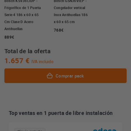
Bosch KSV36CIDP -
Bosch GSN36VIEP -
Frigorífico de 1 Puerta
Congelador vertical
Serie 4 186 x 60 x 65
Inox Antihuellas 186
Cm Clase D Acero
x 60 x 65 cm
Antihuellas
768€
889€
Total de la oferta
1.657 €
IVA incluido
Comprar pack
Top ventas en 1 puerta de libre instalación