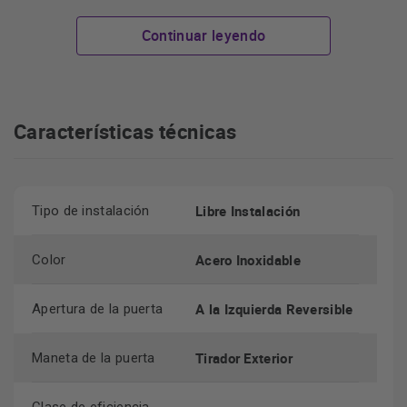
y mantenimiento del frigorífico.
Continuar leyendo
clasificación energética de Clase
Además, gracias a su
D
, este electrodoméstico te ayudará a ahorrar en tu
factura de electricidad.
Características técnicas
Libre Instalación
Tipo de instalación
Acero Inoxidable
Color
A la Izquierda Reversible
Apertura de la puerta
Tirador Exterior
Maneta de la puerta