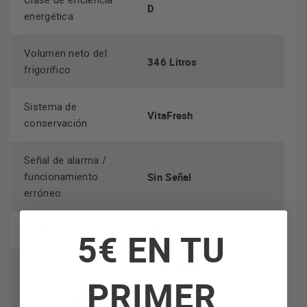
Clase de eficiencia
D
energética
Volumen neto del
346 Litros
frigorífico
Sistema de
VitaFresh
conservación
Señal de alarma /
Sin Señal
funcionamiento
erróneo
NO
Home Connect
5€ EN TU
Tropical
PRIMER
Subtropical
Clase climática