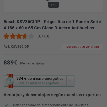
1
/ 9
Bosch KSV36CIDP - Frigorífico de 1 Puerta Serie
4 186 x 60 x 65 Cm Clase D Acero Antihuellas
3.7 (3)
Ref: KSV36CIDP
+25 unidades vendidas
889
€
IVA incl. envío incl.
Esta
334 €
de ahorro energético
acción
Plata en ahorro energético
abrirá
la
Ventajas y desventajas según nuestros expertos
herramienta
de
Gran capacidad de almacenamiento de 346 litros
ahorro