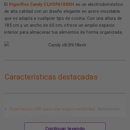
frigorífico Candy CLH3F618EXH
El
es un electrodoméstico
de alta calidad con un diseño elegante en acero inoxidable
que se adapta a cualquier tipo de cocina. Con una altura de
185 cm y un ancho de 60 cm, ofrece un amplio espacio
interior para almacenar tus alimentos de forma organizada.
Características destacadas
Iluminación LED para una mejor visibilidad.
Iluminación
más clara, eficiente y duradera.
tecnología NoFrost
Gracias a su
, olvídate de descongelar
Continuar leyendo