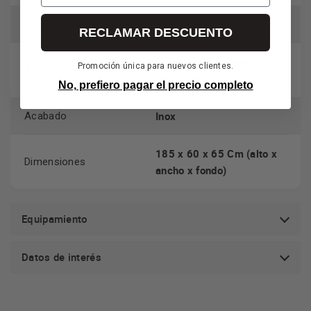
ST
Clase climática
RECLAMAR DESCUENTO
Bisagras a la derecha
Promoción única para nuevos clientes.
Apertura
reversibles
No, prefiero pagar el precio completo
Inox
Acabado
185 x 60 x 65 Cm (alto x
Dimensiones
ancho x fondo)
Equipamiento
Datos de interés