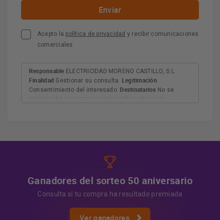
Acepto la
política de privacidad
y recibir comunicaciones
comerciales
Responsable
ELECTRICIDAD MORENO CASTILLO, S.L.
Finalidad
Legitimación
Gestionar su consulta.
Destinatarios
Consentimiento del interesado.
No se
cederán datos a terceros salvo obligación legal.
Derechos
Tiene derecho a acceder, rectificar y suprimir
los datos, así como otros derechos, como se explica en
Información adicional
la información adicional.
Más
información:
AQUÍ
Ganadores del sorteo 50 aniversario
Consulta si tu compra ha resultado premiada
Ver ganadores