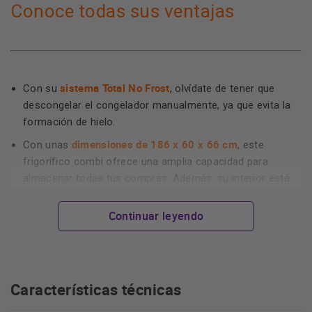
Conoce todas sus ventajas
sistema Total No Frost
Con su
, olvídate de tener que
descongelar el congelador manualmente, ya que evita la
formación de hielo.
dimensiones de 186 x 60 x 66 cm
Con unas
, este
frigorífico combi ofrece una amplia capacidad para
almacenar todas tus compras. Además, su interior está
diseñado para maximizar el espacio y facilitar la
distribución de los alimentos.
Continuar leyendo
acero mate antihuellas
El acabado en
le da un toque
elegante y moderno a tu cocina, manteniendo siempre su
aspecto impecable.
Características técnicas
clasificación energética E
Su
te garantiza un consumo
eficiente.