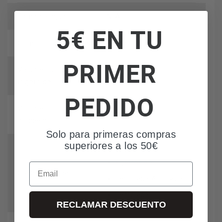
Toma de agua
N/A
5€ EN TU
Control e indicadores
Botón
PRIMER
Volumen útil del
237 Litros
frigorífico
PEDIDO
Volumen útil del
89 Litros
congelador
Solo para primeras compras
superiores a los 50€
Tropical
Subtropical
Email
Clase climática
Templado Ampliado
Templado
RECLAMAR DESCUENTO