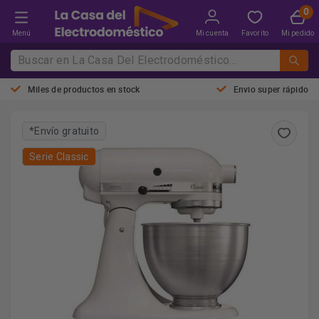
Menú
Mi cuenta
Favorito
Mi pedido
Miles de productos en stock
Envio super rápido
*Envío gratuito
Serie Classic