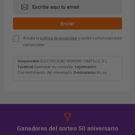
Acepto la
política de privacidad
y recibir comunicaciones
comerciales
Responsable
ELECTRICIDAD MORENO CASTILLO, S.L.
Finalidad
Legitimación
Gestionar su consulta.
Destinatarios
Consentimiento del interesado.
No se
cederán datos a terceros salvo obligación legal.
Derechos
Tiene derecho a acceder, rectificar y suprimir
los datos, así como otros derechos, como se explica en
Información adicional
la información adicional.
Más
información:
AQUÍ
Ganadores del sorteo 50 aniversario