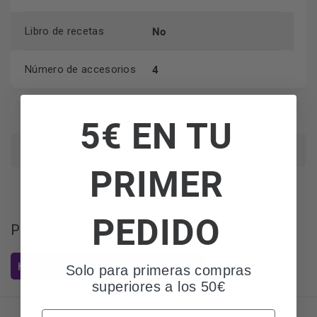
No
Libro de recetas
4
Número de accesorios
5€ EN TU
Más características
PRIMER
PEDIDO
Preguntas de los usuarios
Hacer una pregunta sobre el artículo
Solo para primeras compras
superiores a los 50€
Email