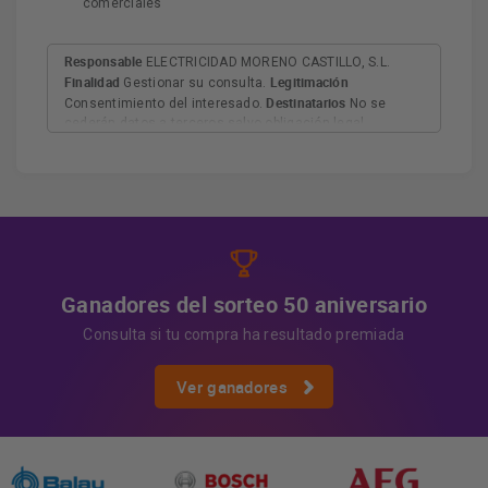
comerciales
Responsable
ELECTRICIDAD MORENO CASTILLO, S.L.
Finalidad
Legitimación
Gestionar su consulta.
Destinatarios
Consentimiento del interesado.
No se
cederán datos a terceros salvo obligación legal.
Derechos
Tiene derecho a acceder, rectificar y suprimir
los datos, así como otros derechos, como se explica en
Información adicional
la información adicional.
Más
información:
AQUÍ
Ganadores del sorteo 50 aniversario
Consulta si tu compra ha resultado premiada
Ver ganadores