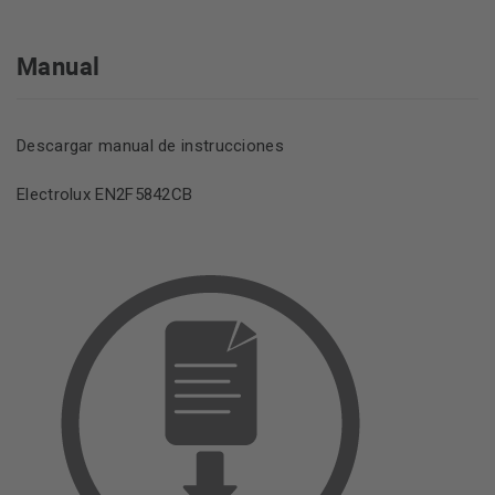
Programas y funciones adicionales
Manual
Lista de Programas:
Eco a 40°-60°, Algodón , Sintéticos,
Delicados, Rápido 14 min, Aclarado ,
Centrifugado/Drenaje, Vapor antialergias, Edredón, Seda,
Descargar manual de instrucciones
Lana, Ropa Deportiva, Outdoor, Ropa vaquera
Electrolux EN2F5842CB
Funciones:
On/Off, Selección de temperatura,
Centrifugado, Prelavado, Inicio/Pausa, Inicio diferido,
Ahorro de tiempo