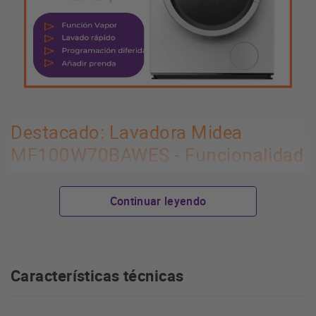
Destacado: Lavadora Midea
MF100W70BAWES - Funcionalidad
y Elegancia en Tu Hogar
Continuar leyendo
Lavadora Midea MF100W70BAWES
Introducimos la
, tu
aliada en cada día de lavado. Combina un diseño moderno y
compacto con una amplia capacidad de lavado. Esta
lavadora de 7 kilogramos, color blanco y con velocidad de
Características técnicas
centrifugado de 1400 rpm, es perfecta para satisfacer las
necesidades de tu hogar, sin importar el tamaño.