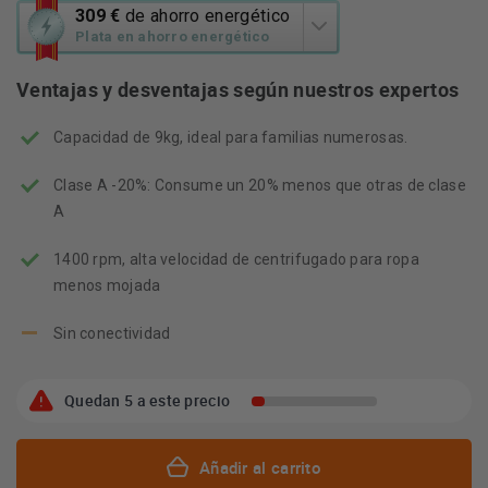
Esta
309 €
de ahorro energético
acción
Plata en ahorro energético
abrirá
la
Ventajas y desventajas según nuestros expertos
herramienta
de
Capacidad de 9kg, ideal para familias numerosas.
ahorro
energético
Youreko.
Clase A -20%: Consume un 20% menos que otras de clase
A
1400 rpm, alta velocidad de centrifugado para ropa
menos mojada
Sin conectividad
Quedan 5 a este precio
Añadir al carrito