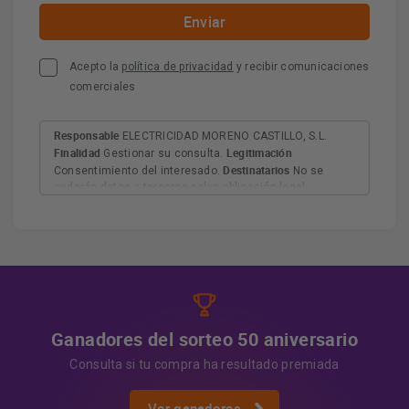
Acepto la
política de privacidad
y recibir comunicaciones
comerciales
Responsable
ELECTRICIDAD MORENO CASTILLO, S.L.
Finalidad
Legitimación
Gestionar su consulta.
Destinatarios
Consentimiento del interesado.
No se
cederán datos a terceros salvo obligación legal.
Derechos
Tiene derecho a acceder, rectificar y suprimir
los datos, así como otros derechos, como se explica en
Información adicional
la información adicional.
Más
información:
AQUÍ
Ganadores del sorteo 50 aniversario
Consulta si tu compra ha resultado premiada
Ver ganadores