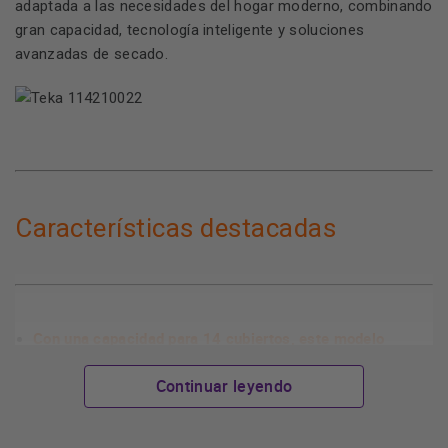
adaptada a las necesidades del hogar moderno, combinando
gran capacidad, tecnología inteligente y soluciones
avanzadas de secado.
Características destacadas
Con una capacidad para 14 cubiertos, este modelo
permite lavar grandes cantidades de vajilla en un solo
Continuar leyendo
ciclo, siendo ideal para familias o hogares con un uso
frecuente del lavavajillas
. Su interior espacioso facilita la
organización de platos, vasos, ollas y utensilios de