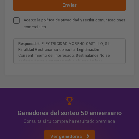
Acepto la
política de privacidad
y recibir comunicaciones
comerciales
Responsable
ELECTRICIDAD MORENO CASTILLO, S.L.
Finalidad
Legitimación
Gestionar su consulta.
Destinatarios
Consentimiento del interesado.
No se
cederán datos a terceros salvo obligación legal.
Derechos
Tiene derecho a acceder, rectificar y suprimir
los datos, así como otros derechos, como se explica en
Información adicional
la información adicional.
Más
información:
AQUÍ
Ganadores del sorteo 50 aniversario
Consulta si tu compra ha resultado premiada
Ver ganadores