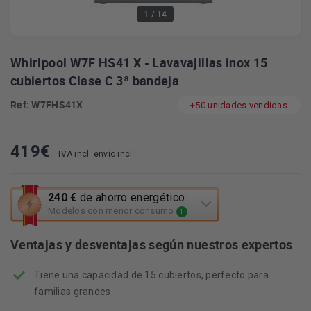
1
/ 14
Whirlpool W7F HS41 X - Lavavajillas inox 15
cubiertos Clase C 3ª bandeja
Ref: W7FHS41X
+50 unidades vendidas
419
€
IVA incl. envío incl.
Esta
240 €
de ahorro energético
acción
Modelos con menor consumo
1
abrirá
la
Ventajas y desventajas según nuestros expertos
herramienta
de
Tiene una capacidad de 15 cubiertos, perfecto para
ahorro
energético
familias grandes
Youreko.