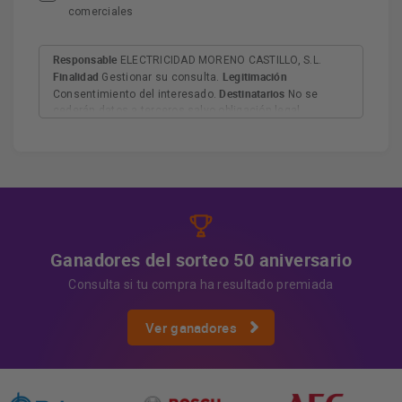
comerciales
Responsable
ELECTRICIDAD MORENO CASTILLO, S.L.
Finalidad
Legitimación
Gestionar su consulta.
Destinatarios
Consentimiento del interesado.
No se
cederán datos a terceros salvo obligación legal.
Derechos
Tiene derecho a acceder, rectificar y suprimir
los datos, así como otros derechos, como se explica en
Información adicional
la información adicional.
Más
información:
AQUÍ
Ganadores del sorteo 50 aniversario
Consulta si tu compra ha resultado premiada
Ver ganadores