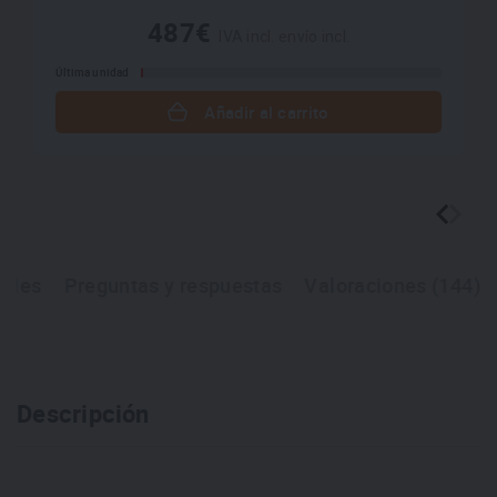
487€
IVA incl. envío incl.
Última unidad
Añadir al carrito
ales
Preguntas y respuestas
Valoraciones (144)
Descripción