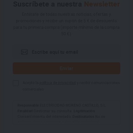
Suscríbete a nuestra
Newsletter
Entérate de todas nuestras noticias, ofertas y
promociones y recibe un cupón de 5 € de descuento
para tu primera compra (importe mínimo de la compra
50 €).
Acepto la
política de privacidad
y recibir comunicaciones
comerciales
Responsable
ELECTRICIDAD MORENO CASTILLO, S.L.
Finalidad
Legitimación
Gestionar su consulta.
Destinatarios
Consentimiento del interesado.
No se
cederán datos a terceros salvo obligación legal.
Derechos
Tiene derecho a acceder, rectificar y suprimir