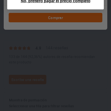
No, prefiero pagar el precio completo
Hacer una pregunta sobre el artículo
Comprar
4.9
144 reseñas
133 de 144 (92,36%) autores de reseña recomiendan
este producto
Escribe una reseña
Muestra de puntuación
Seleccionar una fila para filtrar reseñas