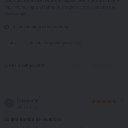
12kgs. La ropa sale menos arrugada, lava muy bien, la deja
muy limpia y para el tema de alérgicos como tenemos en
casa genial.
Sí, recomiendo este producto
Publicada originalmente en LG
¿Le ha resultado útil?
Sí - 0
No - 0
Denunciar
Cristian06
5
Hace 3 años
Es una bomba de lavadora