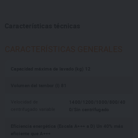
14 programas
: Eco 40-60, sintéticos, limpieza de la cuba,
cuidado infantil con vapor, ropa de deporte, aclarado +
Características técnicas
centrifugado, lana/lavado a mano, algodón, mixtos, ropa
de cama/edredones, antialérgico, turbo wash 59 minutos,
rápido 14 minutos y delicados
CARACTERÍSTICAS GENERALES
Opciones adicionales
: prelavado, bloqueo infantil, avisos
sonoros on/off, finalización diferida, solo centrifugado,
Capacidad máxima de lavado (kg) 12
intensivo y aclarado+
Volumen del tambor (l) 81
Programas descargables con App ThinQ
: ropa de bebé,
traje de baño, ropa de deporte, mantas, prendas sueltas,
1400/1200/1000/800/40
Velocidad de
lavado silencioso, ropa de niño, temporada de lluvias,
0/Sin centrifugado
centrifugado variable
vaqueros, manchas de sudor, prendas de color y
aclarado+centrifugado
Eficiencia energética (Escala A+++ a D) Un 40% más
eficiente que A+++