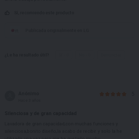
Sí, recomiendo este producto
Publicada originalmente en LG
¿Le ha resultado útil?
Sí - 0
No - 0
Denunciar
Anónimo
5
Hace 3 años
Silenciosa y de gran capacidad
Lavadora de gran capacidad,con muchas funciones y
silenciosa,bonito diseño,la acabo de recibir y solo la he
utilizado una vez pero me ha gustado mucho