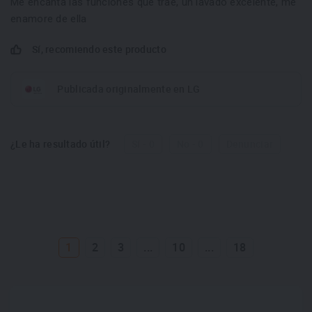
Me encanta las funciones que trae, un lavado excelente, me
enamore de ella
Sí, recomiendo este producto
Publicada originalmente en LG
¿Le ha resultado útil?
Sí - 0
No - 0
Denunciar
1
2
3
...
10
...
18