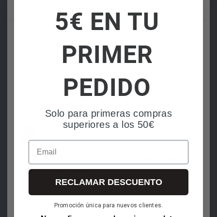
recomiendan este otro similar:
3 Años de garantía
5€ EN TU
PRIMER
Manuales
PEDIDO
DESCARGAR MANUAL
Solo para primeras compras
superiores a los 50€
LAVADORA Lg F4WV5012S0W
Email
LG F4WR6013AGW - Lavadora Carga Frontal 13
Kg 1400 Rpm TurboWash 360º Steam Blanca
RECLAMAR DESCUENTO
Clase A -10%
715€
Promoción única para nuevos clientes.
IVA incluido
Preguntas de los usuarios