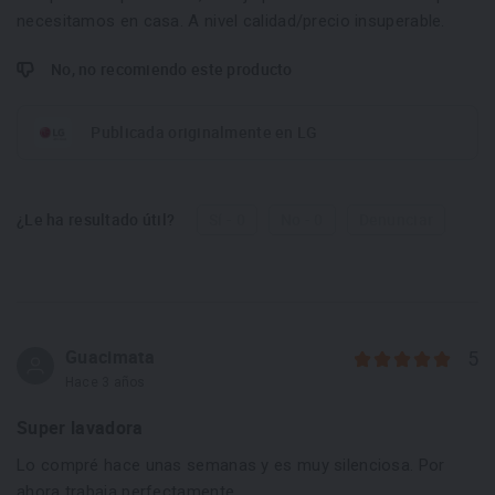
necesitamos en casa. A nivel calidad/precio insuperable.
No, no recomiendo este producto
Publicada originalmente en LG
¿Le ha resultado útil?
Sí - 0
No - 0
Denunciar
Guacimata
5
Hace 3 años
Super lavadora
Lo compré hace unas semanas y es muy silenciosa. Por
ahora trabaja perfectamente.