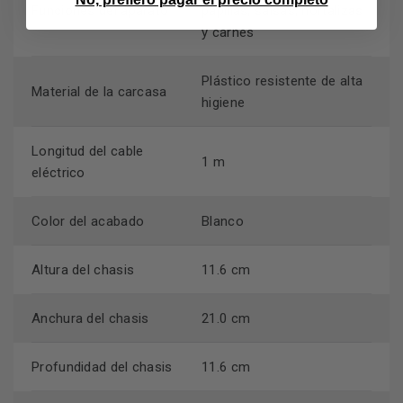
Funciones del aparato
papillas, salsas, hortalizas
y carnes
Plástico resistente de alta
Material de la carcasa
higiene
Longitud del cable
1 m
eléctrico
Color del acabado
Blanco
Altura del chasis
11.6 cm
Anchura del chasis
21.0 cm
Profundidad del chasis
11.6 cm