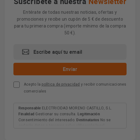
Suscríbete a nuestra
Newsletter
Entérate de todas nuestras noticias, ofertas y
promociones y recibe un cupón de 5 € de descuento
para tu primera compra (importe mínimo de la compra
50 €).
Acepto la
política de privacidad
y recibir comunicaciones
comerciales
Responsable
ELECTRICIDAD MORENO CASTILLO, S.L.
Finalidad
Legitimación
Gestionar su consulta.
Destinatarios
Consentimiento del interesado.
No se
cederán datos a terceros salvo obligación legal.
Derechos
Tiene derecho a acceder, rectificar y suprimir
los datos, así como otros derechos, como se explica en