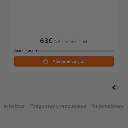
63€
IVA incl. envío incl.
Última unidad
Añadir al carrito
cterísticas
Preguntas y respuestas
Valoraciones