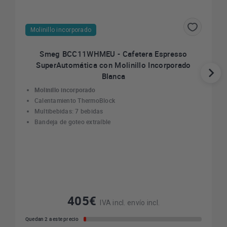
Molinillo incorporado
Smeg BCC11WHMEU - Cafetera Espresso
SuperAutomática con Molinillo Incorporado
Blanca
Molinillo incorporado
Calentamiento ThermoBlock
Multibebidas: 7 bebidas
Bandeja de goteo extraíble
405€
IVA incl. envío incl.
Quedan 2 a este precio