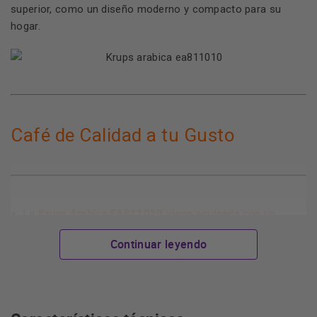
superior, como un diseño moderno y compacto para su
hogar.
Café de Calidad a tu Gusto
Krups Arabica EA811010
viene equipada con un
La
molinillo integrado
, que te permite moler el café justo
Continuar leyendo
antes de la preparación, garantizando un café de gran
aroma y frescura. Además, ofrece una exclusiva función
ajuste del nivel de molido,
de
permitiéndote seleccionar
la textura perfecta para tu café, desde ultrafino hasta