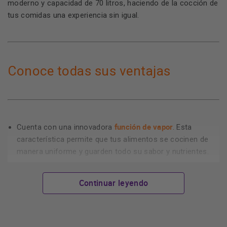
moderno y capacidad de 70 litros, haciendo de la cocción de
tus comidas una experiencia sin igual.
Conoce todas sus ventajas
función de vapor
Cuenta con una innovadora
. Esta
característica permite que tus alimentos se cocinen de
manera uniforme y guarden todo su sabor y nutrientes.
clase energética
Está clasificado como dispositivo de
A+
, lo que significa que tendrás el rendimiento óptimo y
Continuar leyendo
eficiencia de energía.
controles táctiles intuitivos
Está equipado con
que te
permiten ajustar las configuraciones de cocción a tu