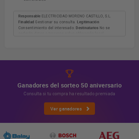
Responsable
ELECTRICIDAD MORENO CASTILLO, S.L.
Finalidad
Legitimación
Gestionar su consulta.
Destinatarios
Consentimiento del interesado.
No se
cederán datos a terceros salvo obligación legal.
Derechos
Tiene derecho a acceder, rectificar y suprimir
los datos, así como otros derechos, como se explica en
Información adicional
la información adicional.
Más
información:
AQUÍ
Ganadores del sorteo 50 aniversario
Consulta si tu compra ha resultado premiada
Ver ganadores