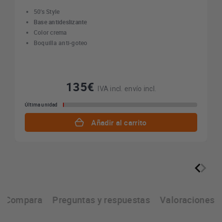
50's Style
Base antideslizante
Color crema
Boquilla anti-goteo
135€
IVA incl. envío incl.
Última unidad
Añadir al carrito
Compara
Preguntas y respuestas
Valoraciones