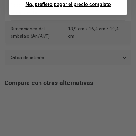
No, prefiero pagar el precio completo
Peso neto del
0,58 kg (580 g)
componente
Dimensiones del
13,9 cm / 16,4 cm / 19,4
embalaje (An/Al/F)
cm
Datos de interés
Compara con otras alternativas