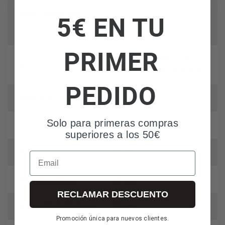
compacto (Optimiza
Diseño estructural
5€ EN TU
espacio de uso y
guardado)
PRIMER
Cavidad en la base para
Gestión de línea eléctrica
enrollar el cable fácilmente
PEDIDO
Material de la carcasa
Plástico
Solo para primeras compras
Color del acabado
Negro
superiores a los 50€
Anchura del chasis
13 cm
Email
Altura del chasis
16 cm
RECLAMAR DESCUENTO
Profundidad del chasis
18 cm
Promoción única para nuevos clientes.