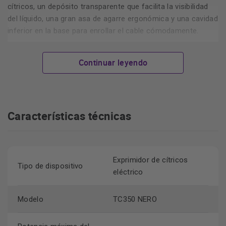
cítricos, un depósito transparente que facilita la visibilidad
del líquido, una gran asa de agarre ergonómica y una cavidad
inferior en la base para enrollar el cable cómodamente.
Continuar leyendo
Características destacadas
Características técnicas
Permite ajustar la textura del jugo con precisión utilizando
filtro de 5 posiciones
su
.
Exprimidor de cítricos
Tipo de dispositivo
Se adapta a limones, naranjas o pomelos disponiendo de
eléctrico
cono exprimidor grande
un
.
Facilita el control del líquido procesado mediante su
Modelo
TC350 NERO
depósito transparente
.