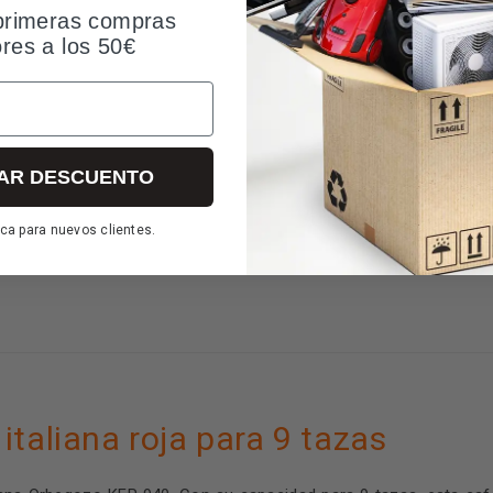
primeras compras
ores a los 50€
Preguntas y respuestas
Valoraciones
AR DESCUENTO
ca para nuevos clientes.
italiana roja para 9 tazas