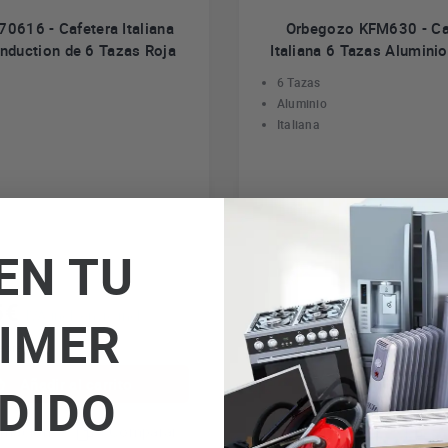
0616 - Cafetera Italiana
Orbegozo KFM630 - Ca
Induction de 6 Tazas Roja
Italiana 6 Tazas Alumini
6 Tazas
Aluminio
Italiana
EN TU
5€
14€
IVA incl. envío incl.
IVA incl. envío 
IMER
e precio
Quedan 2 a este precio
Añadir al carrito
Añadir al carri
DIDO
rmación
Comparar
Más información
C