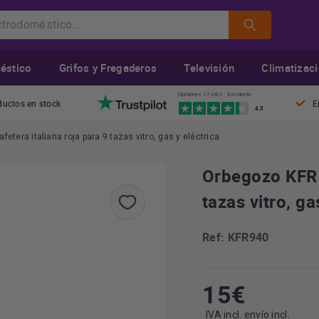
éstico
Grifos y Fregaderos
Televisión
Climatizac
Opiniones 17.082 · Excelente
ductos en stock
E
4.3
etera italiana roja para 9 tazas vitro, gas y eléctrica
Orbegozo KFR 9
tazas vitro, ga
Ref: KFR940
15
€
IVA incl. envío incl.