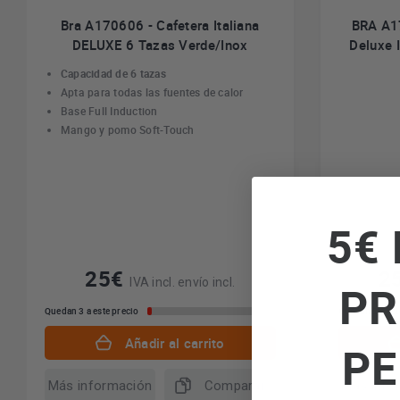
Bra A170606 - Cafetera Italiana
BRA A17
DELUXE 6 Tazas Verde/Inox
Deluxe 
Capacidad de 6 tazas
Apta para todas las fuentes de calor
Base Full Induction
Mango y pomo Soft-Touch
5€ 
25€
2
IVA incl. envío incl.
PR
Quedan 3 a este precio
Quedan 2 a est
Añadir al carrito
PE
Más información
Comparar
Más info