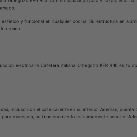
iana Orbegozo KFR 940. Con su capacidad para 9 tazas, esta cafet
amigos.
estético y funcional en cualquier cocina. Su estructura en alumi
tu cocina.
ucción eléctrica la Cafetera italiana Orbegozo KFR 940 es tu so
dad, incluso con el café caliente en su interior. Además, cuenta
para manejarla, su funcionamiento es sumamente sencillo! Ademá