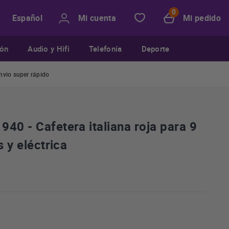
Mi cuenta
Mi pedido
Español
ión
Audio y Hifi
Telefonía
Deporte
nvio super rápido
40 - Cafetera italiana roja para 9
s y eléctrica