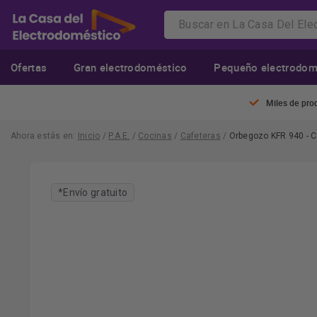
Ofertas
Gran electrodoméstico
Pequeño electrodom
Miles de pro
Ahora estás en:
Inicio
/
P.A.E.
/
Cocinas
/
Cafeteras
/
Orbegozo KFR 940 - Caf
*Envío gratuito