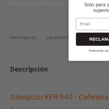
Solo para 
superi
Email
Descripción
Características técnicas
RECLAM
Promoción úni
Descripción
Orbegozo KFR 940 - Cafetera 