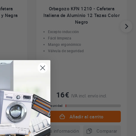
fetera
Orbegozo KFN 1210 - Cafetera
o y Negra
Italiana de Aluminio 12 Tazas Color
Negro
Excepto inducción
Fácil limpieza
Mango ergonómico
Válvula de seguridad
16€
incl.
IVA incl. envío incl.
Última unidad
to
Añadir al carrito
omparar
Más información
Comparar