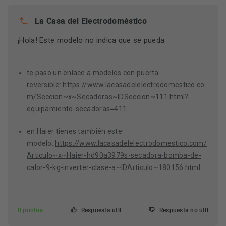
La Casa del Electrodoméstico
¡Hola! Este modelo no indica que se pueda
te paso un enlace a modelos con puerta
reversible:
https://www.lacasadelelectrodomestico.co
m/Seccion~x~Secadoras~IDSeccion~111.html?
equipamiento-secadoras=411
en Haier tienes también este
modelo:
https://www.lacasadelelectrodomestico.com/
Articulo~x~Haier-hd90a3979s-secadora-bomba-de-
calor-9-kg-inverter-clase-a~IDArticulo~180156.html
0 puntos
Respuesta útil
Respuesta no útil