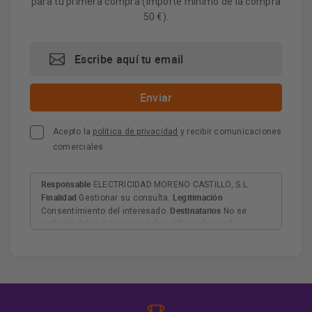
para tu primera compra (importe mínimo de la compra
50 €).
Acepto la
política de privacidad
y recibir comunicaciones
comerciales
Responsable
ELECTRICIDAD MORENO CASTILLO, S.L.
Finalidad
Legitimación
Gestionar su consulta.
Destinatarios
Consentimiento del interesado.
No se
cederán datos a terceros salvo obligación legal.
Derechos
Tiene derecho a acceder, rectificar y suprimir
los datos, así como otros derechos, como se explica en
Información adicional
la información adicional.
Más
información:
AQUÍ