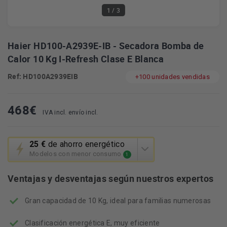
1
/ 3
Haier HD100-A2939E-IB - Secadora Bomba de
Calor 10 Kg I-Refresh Clase E Blanca
Ref: HD100A2939EIB
+100 unidades vendidas
468
€
IVA incl. envío incl.
Esta
25 €
de ahorro energético
acción
Modelos con menor consumo
1
abrirá
la
Ventajas y desventajas según nuestros expertos
herramienta
de
Gran capacidad de 10 Kg, ideal para familias numerosas
ahorro
energético
Youreko.
Clasificación energética E, muy eficiente