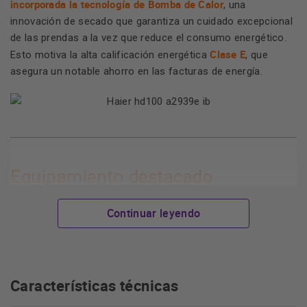
incorporada la tecnología de
Bomba de Calor
, una
innovación de secado que garantiza un cuidado excepcional
de las prendas a la vez que reduce el consumo energético.
Clase E
Esto motiva la alta calificación energética
, que
asegura un notable ahorro en las facturas de energía.
Equipamiento destacado
Continuar leyendo
I-Refresh
La función
se encarga de eliminar olores,
pelusas y bacterias de tus prendas sin necesidad de
Características técnicas
lavado. Este avanzado sistema de refrescado mantiene
tus prendas con un aspecto y un olor más frescos por