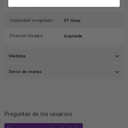
204 litros
Capacidad frigorífico
97 litros
Capacidad congelador
Izquierda
Posición bisagra
Medidas
Datos de interés
Preguntas de los usuarios