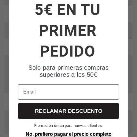
5€ EN TU
Congelación rápida
PRIMER
Alarma acústica apertura de puerta
PEDIDO
Pantalla interior Led
Holiday, Congelación
Solo para primeras compras
rápida, Enfriamiento
superiores a los 50€
Funciones pantalla
rápido, Eco, Alarma
temperatura.
Email
Control electrónico
RECLAMAR DESCUENTO
Consumo anual de
178 kWh/a
energía
Promoción única para nuevos clientes.
No, prefiero pagar el precio completo