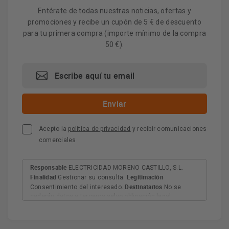
Entérate de todas nuestras noticias, ofertas y
promociones y recibe un cupón de 5 € de descuento
para tu primera compra (importe mínimo de la compra
50 €).
Acepto la
política de privacidad
y recibir comunicaciones
comerciales
Responsable
ELECTRICIDAD MORENO CASTILLO, S.L.
Finalidad
Legitimación
Gestionar su consulta.
Destinatarios
Consentimiento del interesado.
No se
cederán datos a terceros salvo obligación legal.
Derechos
Tiene derecho a acceder, rectificar y suprimir
los datos, así como otros derechos, como se explica en
Información adicional
la información adicional.
Más