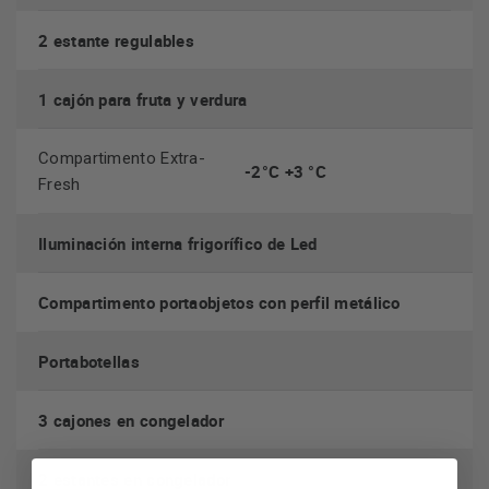
2 estante regulables
1 cajón para fruta y verdura
Compartimento Extra-
-2°C +3 °C
Fresh
Iluminación interna frigorífico de Led
Compartimento portaobjetos con perfil metálico
Portabotellas
3 cajones en congelador
2 estantes en congelador