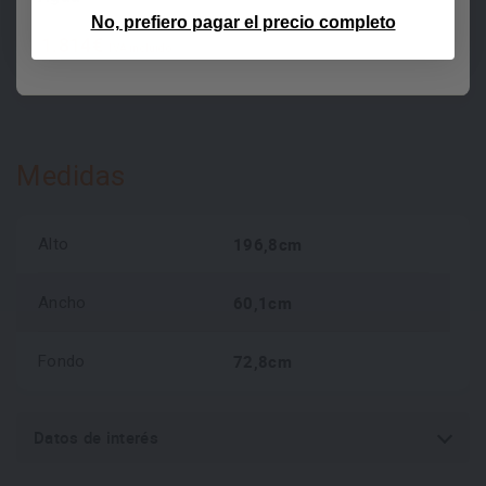
97 litros
Capacidad congelador
No, prefiero pagar el precio completo
1.814€
IVA incluido
Izquierda
Posición bisagra
Medidas
196,8cm
Alto
60,1cm
Ancho
72,8cm
Fondo
Datos de interés