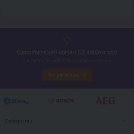
cederán datos a terceros salvo obligación legal.
Derechos
Tiene derecho a acceder, rectificar y suprimir
los datos, así como otros derechos, como se explica en
Información adicional
la información adicional.
Más
información:
AQUÍ
Ganadores del sorteo 50 aniversario
Consulta si tu compra ha resultado premiada
Ver ganadores
Categorías