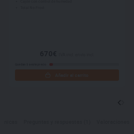
Cajón con control de humedad
Total No Frost
670€
IVA incl. envío incl.
Quedan 5 a este precio
Añadir al carrito
écnicas
Preguntas y respuestas (1)
Valoraciones