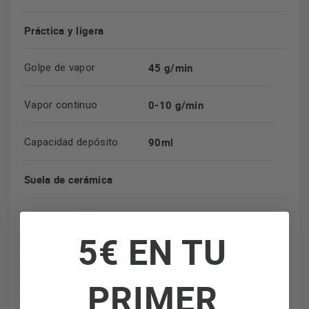
Práctica y ligera
45 g/min
Golpe de vapor
0-10 g/min
Vapor continuo
90ml
Capacidad depósito
Suela de cerámica
Mango abatible
5€ EN TU
Regulador de vapor y temperatura
PRIMER
Apta para planchado vertical