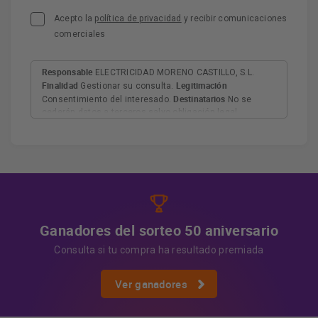
Acepto la
política de privacidad
y recibir comunicaciones
comerciales
Responsable
ELECTRICIDAD MORENO CASTILLO, S.L.
Finalidad
Legitimación
Gestionar su consulta.
Destinatarios
Consentimiento del interesado.
No se
cederán datos a terceros salvo obligación legal.
Derechos
Tiene derecho a acceder, rectificar y suprimir
los datos, así como otros derechos, como se explica en
Información adicional
la información adicional.
Más
información:
AQUÍ
Ganadores del sorteo 50 aniversario
Consulta si tu compra ha resultado premiada
Ver ganadores