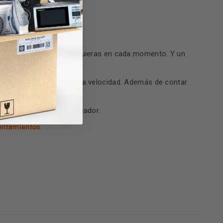
hacerte los peinados que quieras en cada momento. Y un
de potencia
para ajustar la velocidad. Además de contar
mejor rendimiento del secador.
entamientos
.