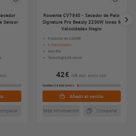
Secador
Rowenta CV7840 - Secador de Pelo
a Sensor
Signatura Pro Beauty 2200W Iones 6
Velocidades Negro
Potencia de 2200W
6 Velocidades
Aire frío
s
Tecnología de iones
42€
incl.
IVA incl. envío incl.
Quedan 2 a este precio
to
Añadir al carrito
omparar
Más información
Comparar