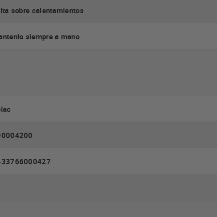
ita sobre calentamientos
ntenlo siempre a mano
lac
90004200
433766000427