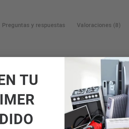
Preguntas y respuestas
Valoraciones (8)
EN TU
IMER
y con gran potencia para que en poco tiempo tengas el pelo seco.
DIDO