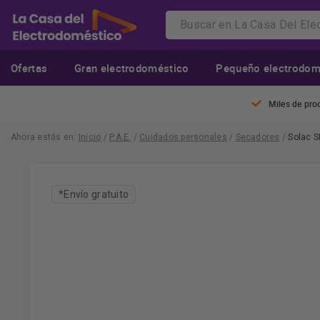
Ofertas
Gran electrodoméstico
Pequeño electrodom
Miles de pro
Ahora estás en:
Inicio
/
P.A.E.
/
Cuidados personales
/
Secadores
/
Solac S
*Envío gratuito