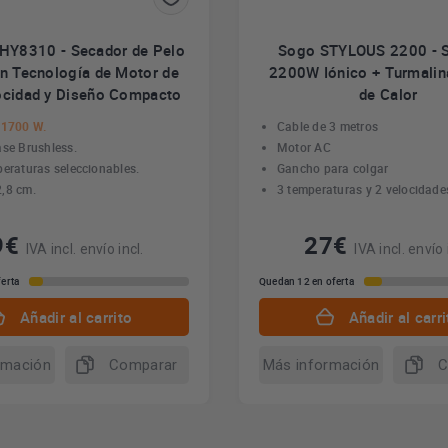
HY8310 - Secador de Pelo
Sogo STYLOUS 2200 - 
n Tecnología de Motor de
2200W Iónico + Turmalin
ocidad y Diseño Compacto
de Calor
 1700 W.
Cable de 3 metros
ase Brushless.
Motor AC
peraturas seleccionables.
Gancho para colgar
,8 cm.
3 temperaturas y 2 velocidade
9€
27€
IVA incl. envío incl.
IVA incl. envío 
erta
Quedan 12 en oferta
Añadir al carrito
Añadir al carri
rmación
Comparar
Más información
C