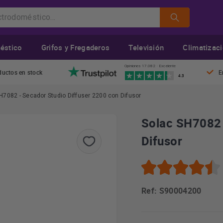
éstico
Grifos y Fregaderos
Televisión
Climatizac
Opiniones 17.082 · Excelente
ductos en stock
E
4.3
H7082 - Secador Studio Diffuser 2200 con Difusor
Solac SH7082 
Difusor
Ref: S90004200