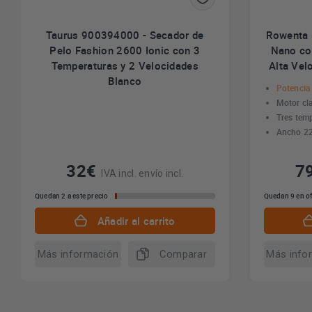
Taurus 900394000 - Secador de
Rowenta 
Pelo Fashion 2600 Ionic con 3
Nano co
Temperaturas y 2 Velocidades
Alta Vel
Blanco
Potencia
Motor cl
Tres tem
Ancho 22
32€
7
IVA incl. envío incl.
Quedan 2 a este precio
Quedan 9 en of
Añadir al carrito
Más información
Comparar
Más info