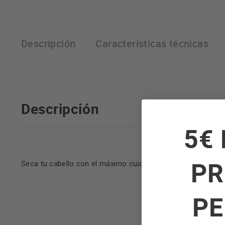
Descripción
Características técnicas
Descripción
5€ 
PR
Seca tu cabello con el máximo cuidado, un secador ligero 
PE