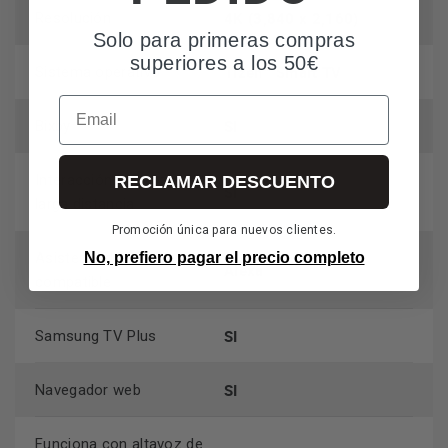
Bluetooth, lo que facilita la conexión a diferentes
4K (3,840 x 2,160)
Resolución
dispositivos y la navegación por internet.
Solo para primeras compras
superiores a los 50€
Tizen™ Smart TV
Sistema operativo
Email
SI
Bixby
Interacción por voz a
RECLAMAR DESCUENTO
SI
larga distancia
Promoción única para nuevos clientes.
No, prefiero pagar el precio completo
Asistente de voz
Alexa
compatible
SI
Samsung TV Plus
SI
Navegador web
Funciona con altavoz de