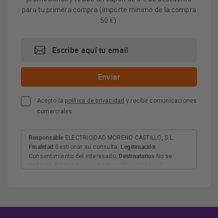
para tu primera compra (importe mínimo de la compra
50 €).
Acepto la
política de privacidad
y recibir comunicaciones
comerciales
Responsable
ELECTRICIDAD MORENO CASTILLO, S.L.
Finalidad
Legitimación
Gestionar su consulta.
Destinatarios
Consentimiento del interesado.
No se
cederán datos a terceros salvo obligación legal.
Derechos
Tiene derecho a acceder, rectificar y suprimir
los datos, así como otros derechos, como se explica en
Información adicional
la información adicional.
Más
información:
AQUÍ