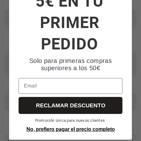
5€ EN TU
Tizen™ Smart TV
Sistema operativo
PRIMER
SI
Bixby
PEDIDO
Interacción por voz a
SI
larga distancia
Solo para primeras compras
Asistente de voz
Alexa
superiores a los 50€
compatible
Email
SI
Samsung TV Plus
SI
Navegador web
RECLAMAR DESCUENTO
Funciona con altavoz de
Promoción única para nuevos clientes.
Alexa y Google Assistant
IA
No, prefiero pagar el precio completo