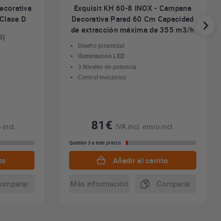
ecorativa
Exquisit KH 60-8 INOX - Campana
 Clase D
Decorativa Pared 60 Cm Capacidad
de extracción máxima de 355 m3/h
3)
Diseño piramidal
Iluminación LED
3 Niveles de potencia
Control mecánico
81€
 incl.
IVA incl. envío incl.
Quedan 3 a este precio
to
Añadir al carrito
omparar
Más información
Comparar