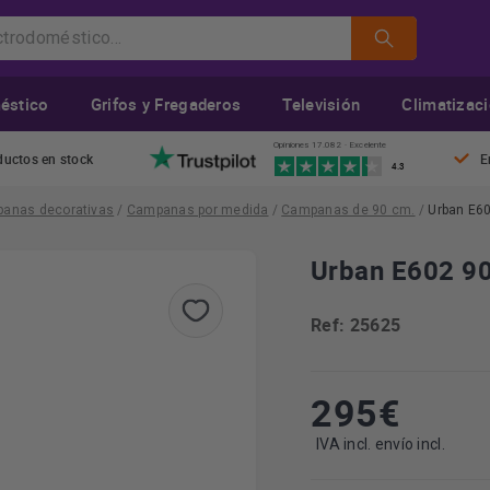
éstico
Grifos y Fregaderos
Televisión
Climatizac
Opiniones 17.082 · Excelente
ductos en stock
E
4.3
anas decorativas
/
Campanas por medida
/
Campanas de 90 cm.
/
Urban E60
Urban E602 90
Ref: 25625
295
€
IVA incl. envío incl.