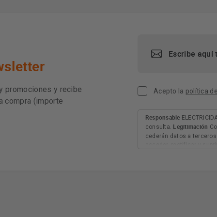
sletter
 y promociones y recibe
Acepto la
política d
ra compra (importe
Responsable
ELECTRICIDA
Legitimación
consulta.
Co
cederán datos a terceros 
acceder, rectificar y sup
explica en la información
AQUÍ