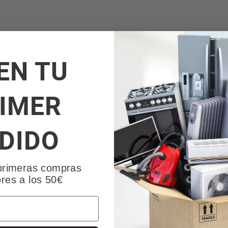
EN TU
IMER
DIDO
primeras compras
ores a los 50€