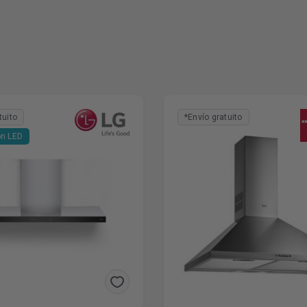
tuito
*Envío gratuito
ón LED