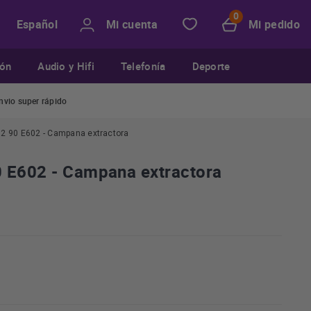
Mi cuenta
Mi pedido
Español
ión
Audio y Hifi
Telefonía
Deporte
nvio super rápido
2 90 E602 - Campana extractora
 E602 - Campana extractora