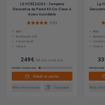
LG HCEZ2426S - Campana
Lg 
Decorativa de Pared 60 Cm Clase A
Decorati
Acero Inoxidable
5 (1)
WiFi
WiFi
Iluminación LED
Iluminac
Control táctil
Control t
Clase A
Clase A
249€
3
IVA incl. envío incl.
Quedan 5 a este precio
Última unidad
Añadir al carrito
Más información
Comparar
Más info