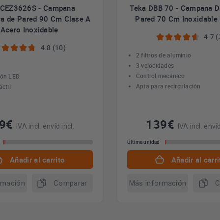
HCEZ3626S - Campana
Teka DBB 70 - Campana D
va de Pared 90 Cm Clase A
Pared 70 Cm Inoxidable
Acero Inoxidable
4.7 (
4.8 (10)
2 filtros de aluminio
3 velocidades
Control mecánico
ión LED
Apta para recirculación
áctil
39€
139€
IVA incl. envío incl.
IVA incl. envío
Última unidad
Añadir al carrito
Añadir al carri
rmación
Comparar
Más información
C