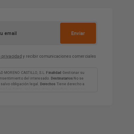
e privacidad
y recibir comunicaciones comerciales
Finalidad
D MORENO CASTILLO, S.L.
Gestionar su
Destinatarios
nsentimiento del interesado.
No se
Derechos
salvo obligación legal.
Tiene derecho a
rimir los datos, así como otros derechos, como se
Información adicional
 adicional.
Más información: