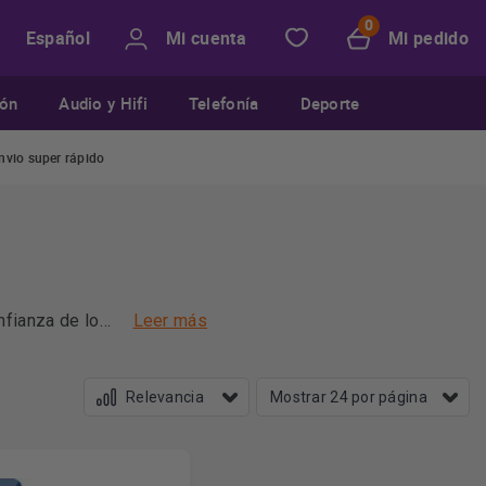
Mi cuenta
Mi pedido
Español
ión
Audio y Hifi
Telefonía
Deporte
nvio super rápido
nfianza de los
Leer más
s, además de
ue