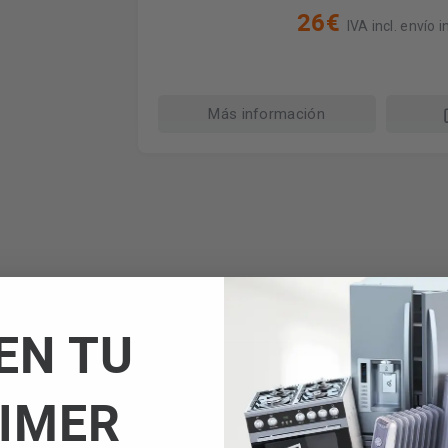
26€
IVA incl. envío in
Más información
EN TU
IMER