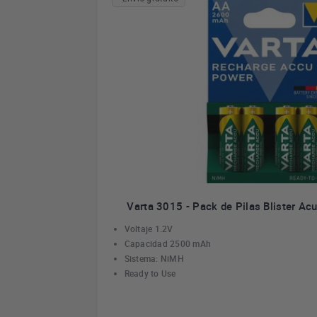
domésticos y accesorios de cocina, como campanas extractora
unción de última generación, microondas y encimeras de induc
Varta 3015 - Pack de Pilas Blister A
Voltaje 1.2V
Capacidad 2500 mAh
Sistema: NiMH
Ready to Use