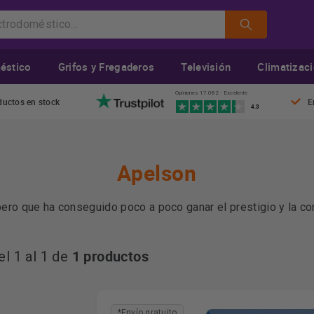
éstico
Grifos y Fregaderos
Televisión
Climatizac
Opiniones 17.082 · Excelente
ductos en stock
E
4.3
Apelson
ero que ha conseguido poco a poco ganar el prestigio y la co
onas gracias a la fabricación de sus propios electrodoméstico
1 productos
l 1 al 1 de
gares, para disfrutar al máximo de nuestra cocina sin tener q
*Envío gratuito