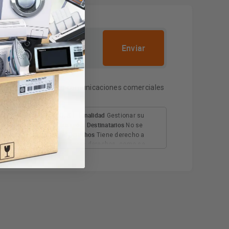
e privacidad
y recibir comunicaciones comerciales
Finalidad
D MORENO CASTILLO, S.L.
Gestionar su
Destinatarios
nsentimiento del interesado.
No se
Derechos
salvo obligación legal.
Tiene derecho a
rimir los datos, así como otros derechos, como se
Información adicional
 adicional.
Más información: