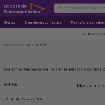
Ofertas
Gran electrodoméstico
Pequeño electrodom
Miles de pro
Ahora estás en:
Inicio
/
Apelson
Apelson es una marca que lleva en el mercado poco años, p
clientes.
La marca, tiene como objetivo facilitar la vida de las pers
Filtros
Mostrando de
aportar funcionalidad y diseño a las cocinas de nuestros ho
preocuparnos nada más que de las cosas importantes.
Limpiar todos los filtros