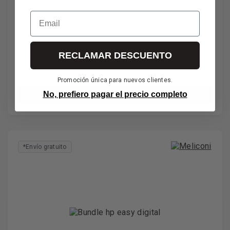
Sonido rico en graves
Cable duradero
Email
11€
RECLAMAR DESCUENTO
IVA incl. envío incl.
Última unidad
Promoción única para nuevos clientes.
No, prefiero pagar el precio completo
Añadir al carrito
*Envío gratuito