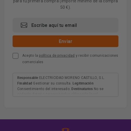
para tu primera compra (importe mínimo de la compra
50 €).
Acepto la
política de privacidad
y recibir comunicaciones
comerciales
Responsable
ELECTRICIDAD MORENO CASTILLO, S.L.
Finalidad
Legitimación
Gestionar su consulta.
Destinatarios
Consentimiento del interesado.
No se
cederán datos a terceros salvo obligación legal.
Derechos
Tiene derecho a acceder, rectificar y suprimir
los datos, así como otros derechos, como se explica en
Información adicional
la información adicional.
Más
información:
AQUÍ