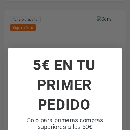
*Envío gratuito
Super oferta
5€ EN TU
PRIMER
PEDIDO
Sony MDR-E9LP - Auriculares intraaurales Negros
Cable de 1.2 metros
Incluye tapones
Solo para primeras compras
Compatible con todo tipo de dispositivos
superiores a los 50€