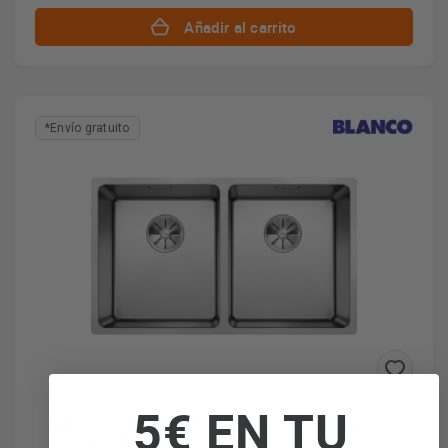
Añadir al carrito
*Envío gratuito
5€ EN TU
Blanco 522981 - ANDANO 340/340-IF 2 Cubetas
Sobre Encimera/Enrasado 80cm Inox Brillo