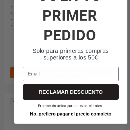
Mueble 80 cm.
PRIMER
Acero inoxidable.
Encastre sobre encimera/enrasado
Sistema InFino.
PEDIDO
Solo para primeras compras
superiores a los 50€
639€
IVA incl. envío incl.
Email
Añadir al carrito
RECLAMAR DESCUENTO
*Envío gratuito
Promoción única para nuevos clientes.
No, prefiero pagar el precio completo