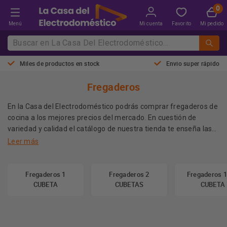
Menú
Mi cuenta
Favorito
Mi pedido
Miles de productos en stock
Envio super rápido
Fregaderos
En la Casa del Electrodoméstico podrás comprar fregaderos de
cocina a los mejores precios del mercado. En cuestión de
variedad y calidad el catálogo de nuestra tienda te enseña las
los mejores
mejores oportunidades de compra de
Leer más
electrodomésticos
y, en este caso, fregaderos a los mejores
¿Estás pensando en comprar un fregadero? No lo dudes, echa
precios del mercado para que combine perfectamente con tu
un vistazo a nuestro catálogo donde seguro encontrarás el
mueble de cocina.
Fregaderos 1
Fregaderos 2
Fregaderos 1
apropiado para tu casa y tus necesidades.
CUBETA
CUBETAS
CUBETA
Más información