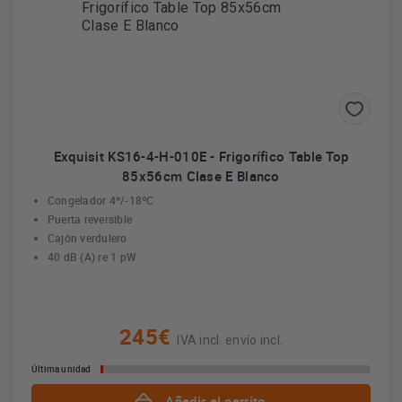
Exquisit KS16-4-H-010E - Frigorífico Table Top
85x56cm Clase E Blanco
Congelador 4*/-18ºC
Puerta reversible
Cajón verdulero
40 dB (A) re 1 pW
245€
IVA incl. envío incl.
Última unidad
Añadir al carrito