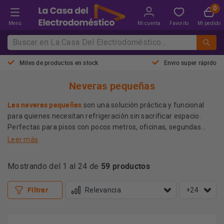
Menú
Mi cuenta
Favorito
Mi pedido
Miles de productos en stock
Envio super rápido
Neveras pequeñas
Las neveras pequeñas
son una solución práctica y funcional
para quienes necesitan refrigeración sin sacrificar espacio.
Perfectas para pisos con pocos metros, oficinas, segundas
residencias o incluso habitaciones juveniles, ofrecen la
Leer más
comodidad de mantener tus alimentos y bebidas frías sin
Elige tu nevera pequeña ideal ahora y aprovecha las mejores
complicaciones. Su diseño compacto y silencioso se integra con
59 productos
ofertas.
Mostrando del 1 al 24 de
facilidad en cualquier rincón, aportando eficiencia energética y
un toque moderno. En La Casa del Electrodoméstico
Filtrar
+24
encontrarás modelos para todos los gustos y necesidades.
Más información