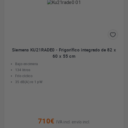
Siemens KU21RADE0 - Frigorífico integrado de 82 x
60 x 55 cm
Bajo encimera
134 litros
Frío cíclico
35 dB(A) re 1 pW
710€
IVA incl. envío incl.