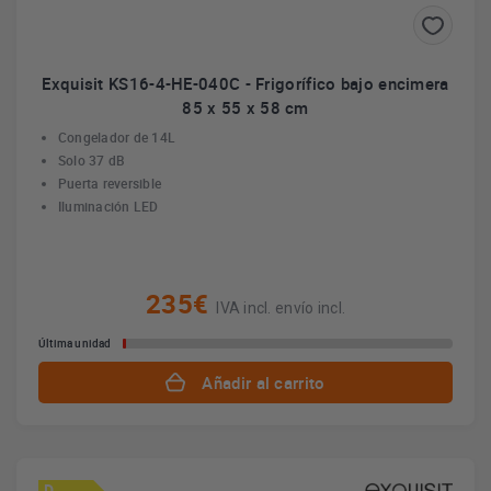
Exquisit KS16-4-HE-040C - Frigorífico bajo encimera
85 x 55 x 58 cm
Congelador de 14L
Solo 37 dB
Puerta reversible
Iluminación LED
235€
IVA incl. envío incl.
Última unidad
Añadir al carrito
D