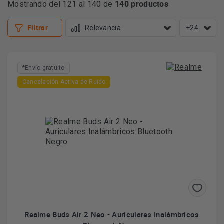
140 productos
Mostrando del 121 al 140 de
cada juego, llevando tu experiencia a otro nivel.
Más información
Filtrar
+24
*Envío gratuito
Cancelación Activa de Ruido
Realme Buds Air 2 Neo - Auriculares Inalámbricos