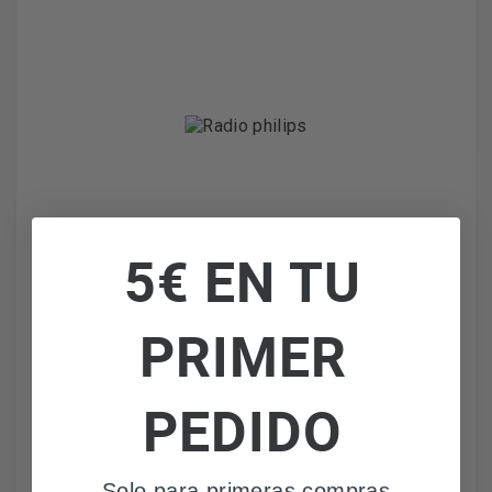
5€ EN TU
Philips TAR2509/10 - Radio Portátil 0.3 W, AM/FM,
PRIMER
Corriente Alterna o Pilas, Negra
PEDIDO
39,22€
IVA incl. envío incl.
Solo para primeras compras