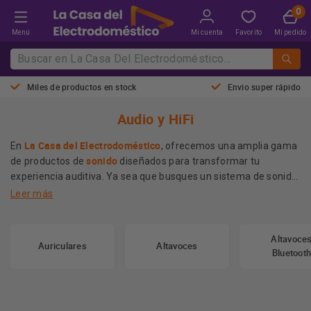
Menú
Mi cuenta
Favorito
Mi pedido
Miles de productos en stock
Envio super rápido
Audio y HiFi
La Casa del Electrodoméstico
En
, ofrecemos una amplia gama
sonido
de productos de
diseñados para transformar tu
experiencia auditiva. Ya sea que busques un sistema de sonido
altavoces
envolvente para tu hogar o
de alta calidad, nuestros
Leer más
productos garantizan una nitidez excepcional y potencia en
cada nota.
Altavoce
Además, nuestros equipos de sonido se complementan a la
Auriculares
Altavoces
Bluetoot
televisores QLED
perfección con tus
, permitiendo que
disfrutes de un audio envolvente mientras ves tus películas
consolas
favoritas. Asimismo, si eres amante de las
, contar
con un sistema de sonido de calidad amplifica la emoción de