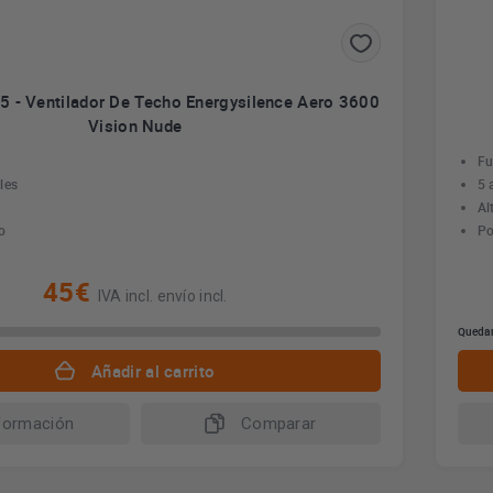
 - Ventilador De Techo Energysilence Aero 3600
Vision Nude
Fu
les
5 
Al
o
Po
45€
IVA incl. envío incl.
Quedan
Añadir al carrito
formación
Comparar