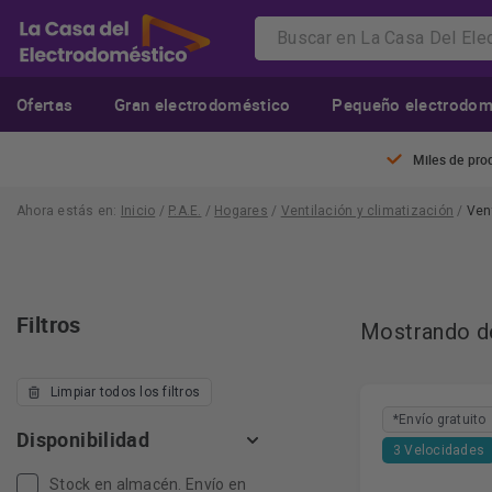
Ofertas
Gran electrodoméstico
Pequeño electrodom
Miles de pro
Ahora estás en:
Inicio
/
P.A.E.
/
Hogares
/
Ventilación y climatización
/
Ven
Filtros
Mostrando de
Limpiar todos los filtros
*Envío gratuito
Disponibilidad
3 Velocidades
Stock en almacén. Envío en