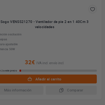
Sogo VENSS21270 - Ventilador de pie 2 en 1 40Cm 3
velocidades
nción oscilación
aspas
tura ajustable
tencia 50W
32€
IVA incl. envío incl.
 2 a este precio
Añadir al carrito
Más información
Comparar