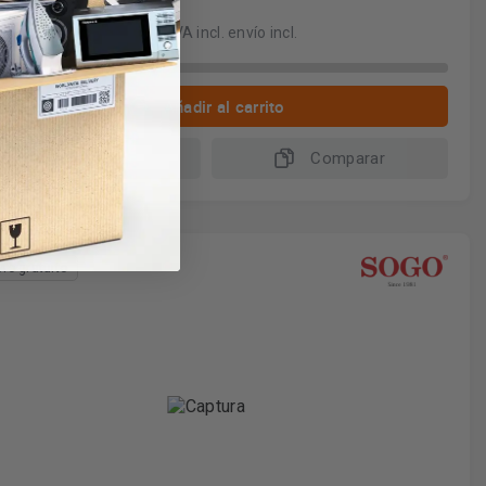
49€
IVA incl. envío incl.
 4 a este precio
Añadir al carrito
Más información
Comparar
vío gratuito