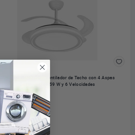
Abrila DC BANDIDO - Ventilador de Techo con 4 Aspas
Desplegables 59 W y 6 Velocidades
Aspas desplegables
tencia de 59 W
Velocidades
uminación LED