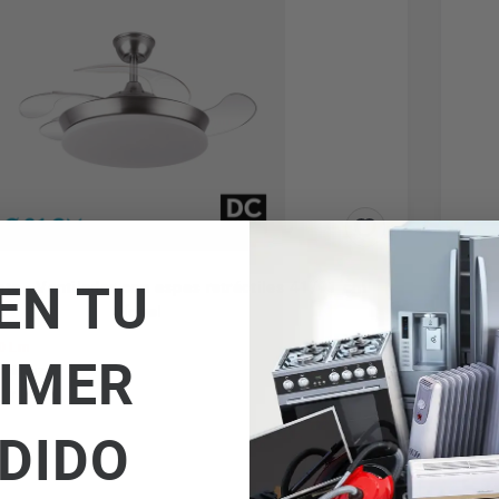
EN TU
ente - Ventilador con aspas retráctiles 41/91 cm
Níquel
0 Lm
4 
IMER
 de luz
Po
nvierno
6 
Il
DIDO