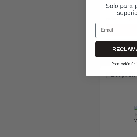
Solo para 
superi
Quedan 3 a este prec
Email
Más in
RECLAM
Promoción úni
*Envío gratuito