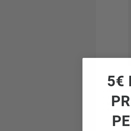
5€ 
Abrila Trid
LED 59 W 698
PR
3 temperaturas
Modo verano/i
4 aspas
PE