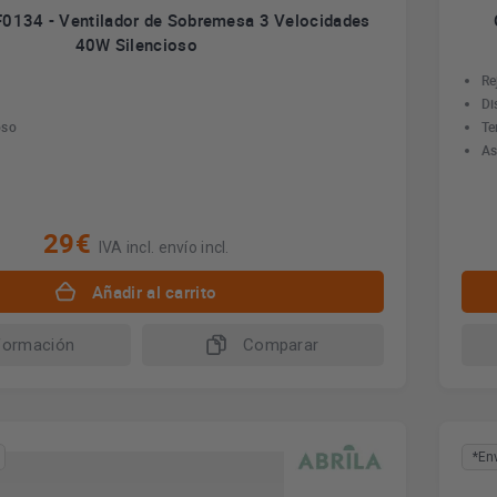
0134 - Ventilador de Sobremesa 3 Velocidades
40W Silencioso
Re
Di
oso
Te
As
29€
IVA incl. envío incl.
Añadir al carrito
formación
Comparar
*En