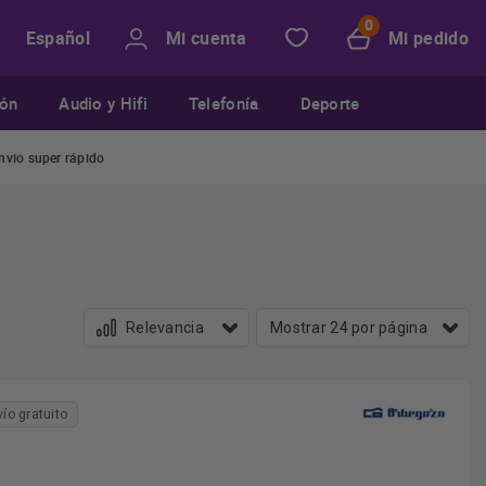
Mi cuenta
Mi pedido
Español
ión
Audio y Hifi
Telefonía
Deporte
nvio super rápido
vío gratuito