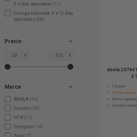
2-5 días laborables
(11)
Entrega estimada: 5 a 15 días
laborables
(88)
Precio
€
€
Abrila 25764
3 
Marca
5 Aspas
3 Velocidades
Altura regulab
ABRILA
(54)
Cabezal orient
Cecotec
(93)
HTW
(15)
Orbegozo
(18)
Sogo
(7)