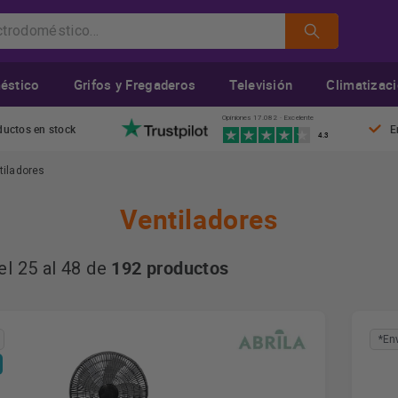
éstico
Grifos y Fregaderos
Televisión
Climatizac
Opiniones 17.082 · Excelente
ductos en stock
E
4.3
tiladores
Ventiladores
192 productos
l 25 al 48 de
*En