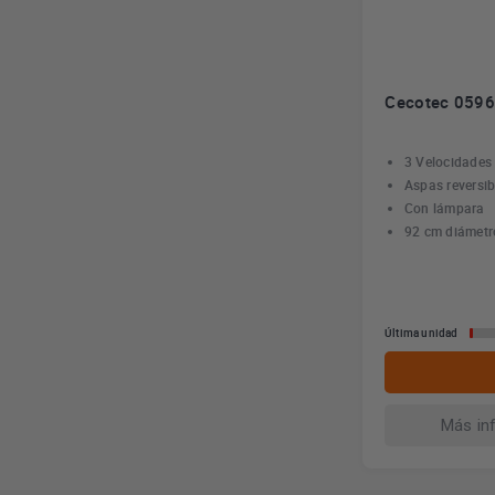
Cecotec 05965
3 Velocidades
Aspas reversib
Con lámpara
92 cm diámetr
Última unidad
Más in