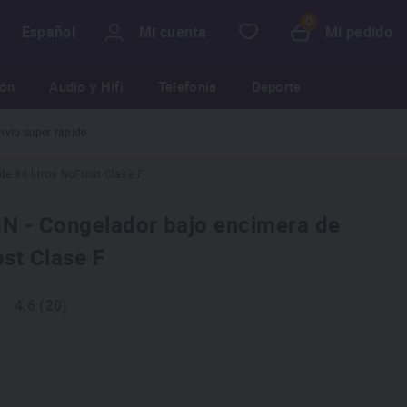
Mi cuenta
Mi pedido
Español
ión
Audio y Hifi
Telefonía
Deporte
nvio super rápido
e 86 litros NoFrost Clase F
 - Congelador bajo encimera de
ost Clase F
4.6 (20)