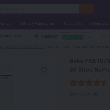
éstico
Grifos y Fregaderos
Televisión
Climatizac
Opiniones 17.082 · Excelente
ductos en stock
E
4.3
geladores bajo encimera BEKO
/
Beko FNE1073N - Congelador bajo encimera d
Beko FNE1073N
86 litros NoFr
Ref: FNE1073N