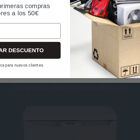
Beko FNE1074N - Congelador Bajo Encimera N
primeras compras
s congelados, además son transparentes para que se vea sin tene
84x54x59cm Clase E
ores a los 50€
oducir gran cantidad de alimentos nuevos o calientes. Así se co
280,01€
IVA incluido
AR DESCUENTO
COMPRAR
ca para nuevos clientes.
Congelador Bajo encimera No Frost