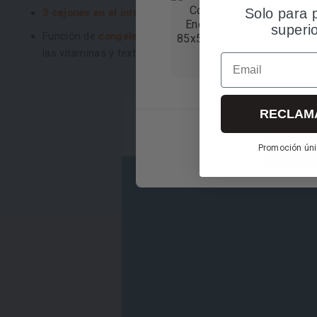
3 cajones en el interior
Solo para 
para ordenar todos tus alimento
superi
congelación rápida
Función de
para cuando quieras intr
las vitaminas y texturas.
Email
RECLAM
Promoción úni