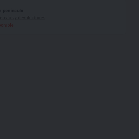
n península
e
envíos y devoluciones
ponible