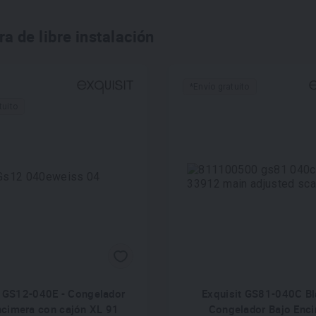
 de libre instalación
*Envío gratuito
tuito
t GS12-040E - Congelador
Exquisit GS81-040C Bl
ncimera con cajón XL 91
Congelador Bajo Enc