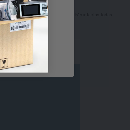
oFrost
r que sacarlos lo que hay dentro.
nservarán mucho más rápido y mantendrán intactas todas