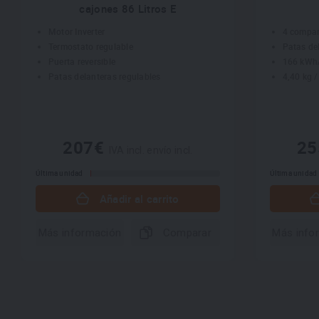
cajones 86 Litros E
Motor Inverter
4 compar
Termostato regulable
Patas de
Puerta reversible
166 kWh
Patas delanteras regulables
4,40 kg /
207€
2
IVA incl. envío incl.
Última unidad
Última unidad
Añadir al carrito
Más información
Comparar
Más info