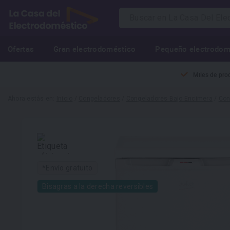
Ofertas
Gran electrodoméstico
Pequeño electrodom
Miles de pro
Ahora estás en:
Inicio
/
Congeladores
/
Congeladores Bajo Encimera
/
Con
*Envío gratuito
Bisagras a la derecha reversibles