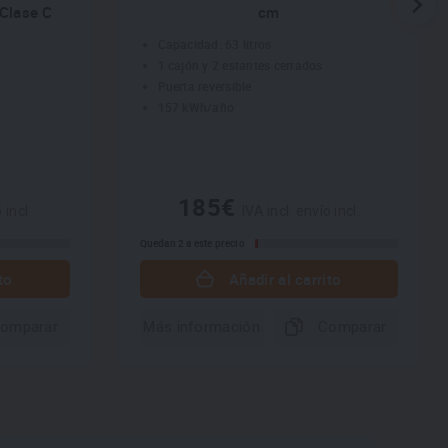
 Clase C
cm
Capacidad: 63 litros
1 cajón y 2 estantes cerrados
Puerta reversible
157 kWh/año
185€
 incl.
IVA incl. envío incl.
Quedan 2 a este precio
to
Añadir al carrito
omparar
Más información
Comparar