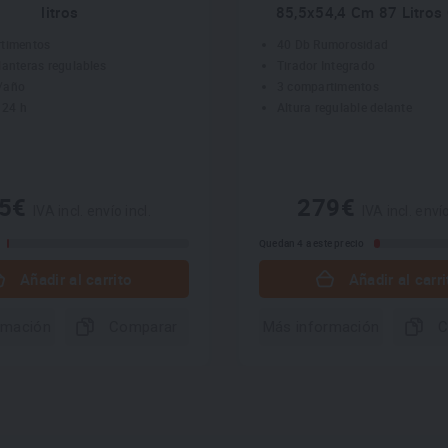
litros
85,5x54,4 Cm 87 Litros
timentos
40 Db Rumorosidad
lanteras regulables
Tirador Integrado
/año
3 compartimentos
 24 h
Altura regulable delante
55€
279€
IVA incl. envío incl.
IVA incl. envío
Quedan 4 a este precio
Añadir al carrito
Añadir al carri
rmación
Comparar
Más información
C