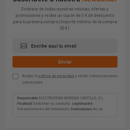
Entérate de todas nuestras noticias, ofertas y
promociones y recibe un cupón de 5 € de descuento
para tu primera compra (importe mínimo de la compra
50 €).
Acepto la
política de privacidad
y recibir comunicaciones
comerciales
Responsable
ELECTRICIDAD MORENO CASTILLO, S.L.
Finalidad
Legitimación
Gestionar su consulta.
Destinatarios
Consentimiento del interesado.
No se
cederán datos a terceros salvo obligación legal.
Derechos
Tiene derecho a acceder, rectificar y suprimir
los datos, así como otros derechos, como se explica en