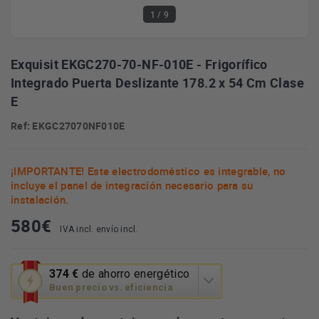
1
/ 9
Exquisit EKGC270-70-NF-010E - Frigorífico
Integrado Puerta Deslizante 178.2 x 54 Cm Clase
E
Ref: EKGC27070NF010E
¡IMPORTANTE! Este electrodoméstico es integrable, no
incluye el panel de integración necesario para su
instalación.
580
€
IVA incl. envío incl.
Esta
374 €
de ahorro energético
acción
Buen precio vs. eficiencia
abrirá
la