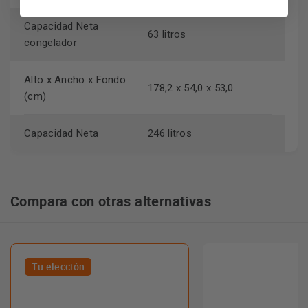
Capacidad Neta
63 litros
congelador
Alto x Ancho x Fondo
178,2 x 54,0 x 53,0
(cm)
Capacidad Neta
246 litros
Compara con otras alternativas
Tu elección