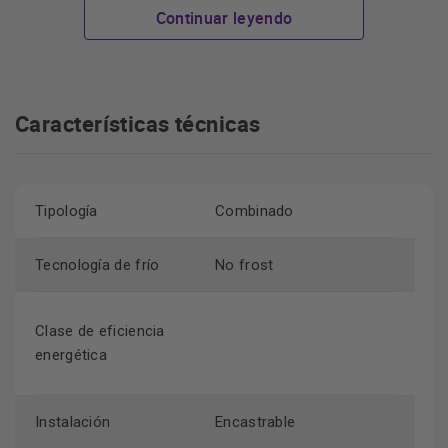
en el mueble de tu cocina de manera perfecta.
Continuar leyendo
Capacidad y Compartimientos
El Exquisit EKGC270-70-NF-010E ofrece un espacioso
Características técnicas
interior, dividido en múltiples compartimentos de distintos
tamaños para facilitar el orden y almacenamiento de tus
productos.
Tipología
Combinado
Ahorro energético
Tecnología de frío
No frost
Este modelo tiene una clasificación energética E, lo que
indica que su consumo es bajo y respetuoso con el medio
Clase de eficiencia
ambiente.
energética
Función No Frost
Instalación
Encastrable
Say adiós a la acumulación de hielo. Este frigorífico dispone