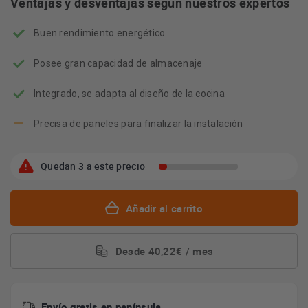
Ventajas y desventajas según nuestros expertos
herramienta
de
Buen rendimiento energético
ahorro
energético
Youreko.
Posee gran capacidad de almacenaje
Integrado, se adapta al diseño de la cocina
Precisa de paneles para finalizar la instalación
Quedan 3 a este precio
Añadir al carrito
Desde 40,22€ / mes
Envío gratis en península