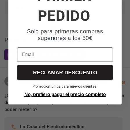
Más características
PEDIDO
Solo para primeras compras
superiores a los 50€
Preguntas de los usuarios
Email
Hacer una pregunta sobre el artículo
RECLAMAR DESCUENTO
Anónimo
1 Respuesta
Responder
Hace 6 meses
Promoción única para nuevos clientes.
No, prefiero pagar el precio completo
¿Qué dimensiones tiene que tener la puerta de entrada
de la casa y la puerta y el interior del ascensor para
poder meterlo?
La Casa del Electrodoméstico