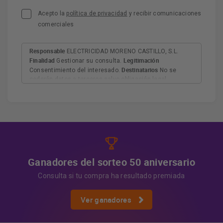
Acepto la
política de privacidad
y recibir comunicaciones
comerciales
Responsable
ELECTRICIDAD MORENO CASTILLO, S.L.
Finalidad
Legitimación
Gestionar su consulta.
Destinatarios
Consentimiento del interesado.
No se
cederán datos a terceros salvo obligación legal.
Derechos
Tiene derecho a acceder, rectificar y suprimir
los datos, así como otros derechos, como se explica en
Información adicional
la información adicional.
Más
información:
AQUÍ
Ganadores del sorteo 50 aniversario
Consulta si tu compra ha resultado premiada
Ver ganadores