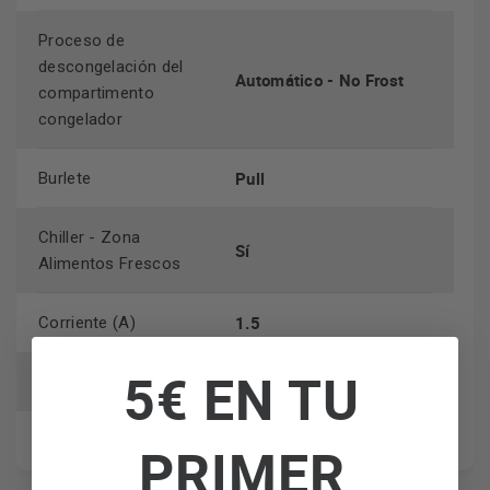
Proceso de
descongelación del
Automático - No Frost
compartimento
congelador
Pull
Burlete
Chiller - Zona
Sí
Alimentos Frescos
1.5
Corriente (A)
5€ EN TU
50
Frecuencia (Hz)
220-240
Voltaje (V)
PRIMER