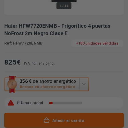
1
/ 11
Haier HFW7720ENMB - Frigorífico 4 puertas
NoFrost 2m Negro Clase E
Ref: HFW7720ENMB
+100 unidades vendidas
825
€
IVA incl. envío incl.
Esta
356 €
de ahorro energético
acción
Bronce en ahorro energético
abrirá
la
Última unidad
herramienta
de
ahorro
energético
Añadir al carrito
Youreko.