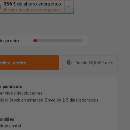
356 €
de ahorro energético
n
Bronce en ahorro energético
á
mienta
o
te precio
ético
ko.
dir al carrito
Desde 62,83€ / mes
n península
e
envíos y devoluciones
ible:
Stock en almacén. Envío en 2-5 días laborables
onibles
ódigo postal