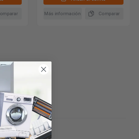
omparar
Más información
Comparar
2)