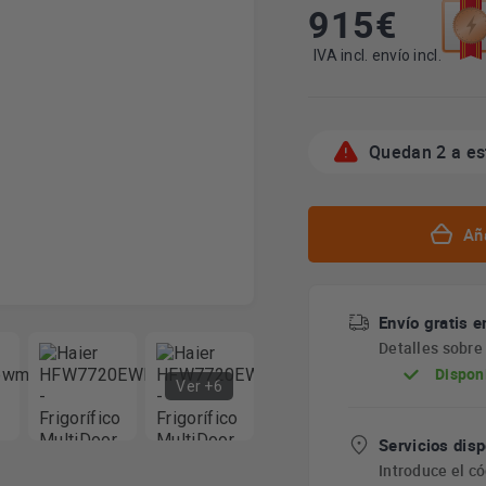
915
€
Esta
acció
abrir
IVA incl. envío incl.
la
herra
de
ahorr
Quedan 2 a es
energ
Youre
Aña
Envío gratis e
Detalles sobr
Dispon
Ver +6
Servicios disp
Introduce el c