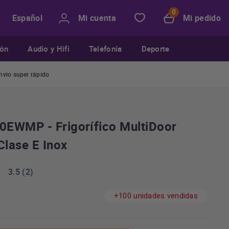
Mi cuenta
Mi pedido
Español
ión
Audio y Hifi
Telefonía
Deporte
nvio super rápido
EWMP - Frigorífico MultiDoor
lase E Inox
3.5 (2)
+100 unidades vendidas