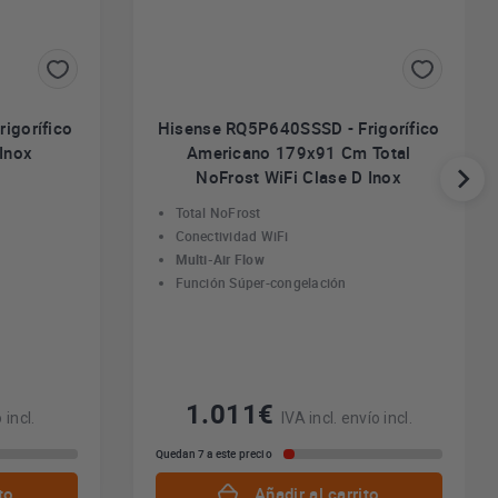
igorífico
Hisense RQ5P640SSSD - Frigorífico
Inox
Americano 179x91 Cm Total
NoFrost WiFi Clase D Inox
Total NoFrost
Conectividad WiFi
Multi-Air Flow
Función Súper-congelación
1.011€
 incl.
IVA incl. envío incl.
Quedan 7 a este precio
to
Añadir al carrito