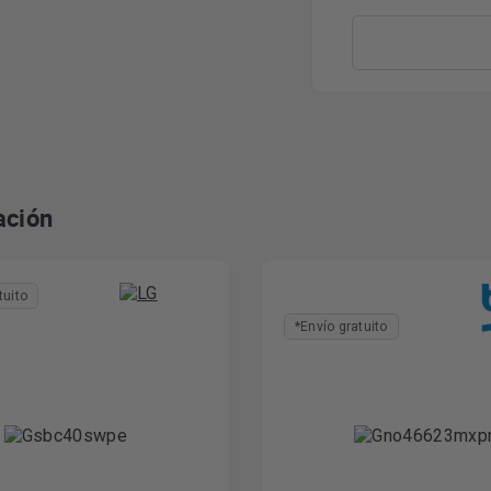
ación
tuito
*Envío gratuito