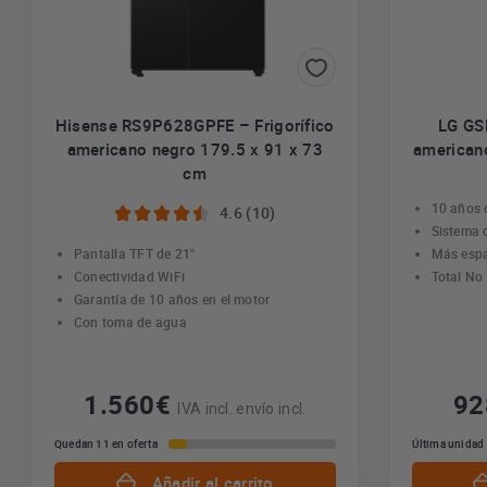
Hisense RS9P628GPFE – Frigorífico
LG GS
americano negro 179.5 x 91 x 73
americano
cm
10 años 
4.6 (10)
Sistema 
Pantalla TFT de 21"
Más esp
Conectividad WiFi
Total No
Garantía de 10 años en el motor
Con toma de agua
1.560€
9
IVA incl. envío incl.
Quedan 11 en oferta
Última unidad
Añadir al carrito