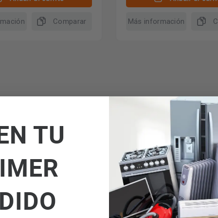
rmación
Comparar
Más información
C
Preguntas y respuestas (21)
Valoraciones (
EN TU
IMER
DIDO