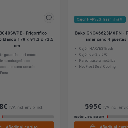
Cajón HARVESTfresh 💧🍏🥦
BC40SWPE - Frigorífico
Beko GNO46623MXPN - Fr
 blanco 179 x 91.3 x 73.5
americano 4 puertas 
cm
Cajón HARVESTfresh
Cajón de -2 a 5ºC
de garantía en el motor
Pared trasera metálica
de autodiagnóstico
NeoFrost Dual Cooling
acio en mismo tamaño
 Frost
28€
595€
IVA incl. envío incl.
IVA incl. envío
Quedan 2 a este precio
Añadir al carrito
Añadir al carri