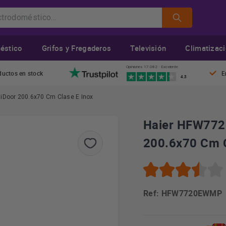
éstico
Grifos y Fregaderos
Televisión
Climatizac
Opiniones 17.082 · Excelente
ductos en stock
E
4.3
tiDoor 200.6x70 Cm Clase E Inox
Haier HFW7720
200.6x70 Cm C
Ref: HFW7720EWMP