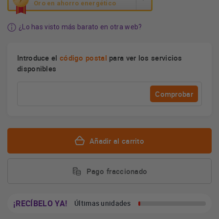
acción
Oro en ahorro energético
abrirá
la
¿Lo has visto más barato en otra web?
herramienta
de
ahorro
Introduce el
código postal
para ver los servicios
energético
disponibles
Youreko.
Comprobar
Añadir al carrito
Pago fraccionado
¡RECÍBELO YA!
Últimas unidades