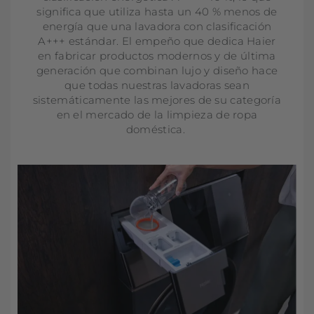
significa que utiliza hasta un 40 % menos de
energía que una lavadora con clasificación
A+++ estándar. El empeño que dedica Haier
en fabricar productos modernos y de última
generación que combinan lujo y diseño hace
que todas nuestras lavadoras sean
sistemáticamente las mejores de su categoría
en el mercado de la limpieza de ropa
doméstica.