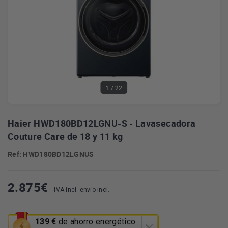
1
/ 22
Haier HWD180BD12LGNU-S - Lavasecadora
Couture Care de 18 y 11 kg
Ref: HWD180BD12LGNUS
2.875
€
IVA incl. envío incl.
Esta
139 €
de ahorro energético