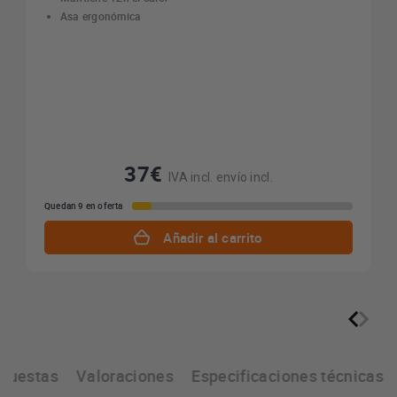
Asa ergonómica
37€
IVA incl. envío incl.
Quedan 9 en oferta
Añadir al carrito
spuestas
Valoraciones
Especificaciones técnicas