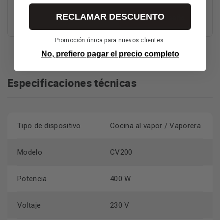
0
0 reseñas
Prepara guarniciones completas de forma sencilla gracias
RECLAMAR DESCUENTO
Escribe un reseña
recipiente para arroz o salsas
al
.
Facilita la cocción perfecta de alimentos delicados
Promoción única para nuevos clientes.
soportes en rejilla para huevos
usando los
.
No, prefiero pagar el precio completo
Especificaciones técnicas
Tipo de dispositivo
Cocina al vapor / Vaporera
Modelo
CV200
Potencia
400 W
Voltaje
230 V