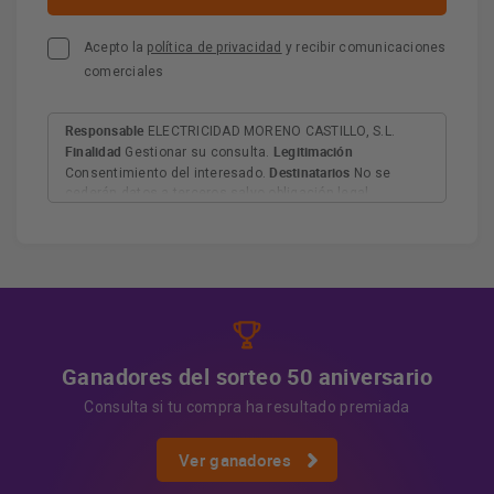
Acepto la
política de privacidad
y recibir comunicaciones
comerciales
Responsable
ELECTRICIDAD MORENO CASTILLO, S.L.
Finalidad
Legitimación
Gestionar su consulta.
Destinatarios
Consentimiento del interesado.
No se
cederán datos a terceros salvo obligación legal.
Derechos
Tiene derecho a acceder, rectificar y suprimir
los datos, así como otros derechos, como se explica en
Información adicional
la información adicional.
Más
información:
AQUÍ
Ganadores del sorteo 50 aniversario
Consulta si tu compra ha resultado premiada
Ver ganadores